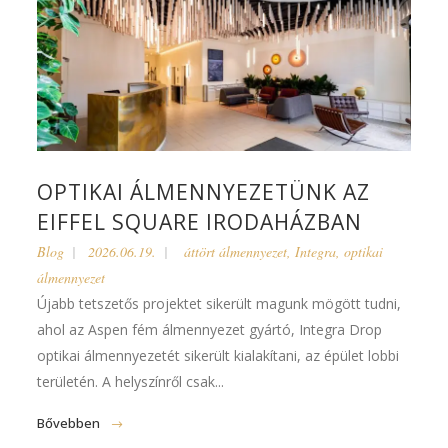
OPTIKAI ÁLMENNYEZETÜNK AZ
EIFFEL SQUARE IRODAHÁZBAN
Blog
2026.06.19.
áttört álmennyezet
,
Integra
,
optikai
álmennyezet
Újabb tetszetős projektet sikerült magunk mögött tudni,
ahol az Aspen fém álmennyezet gyártó, Integra Drop
optikai álmennyezetét sikerült kialakítani, az épület lobbi
területén. A helyszínről csak...
Bővebben