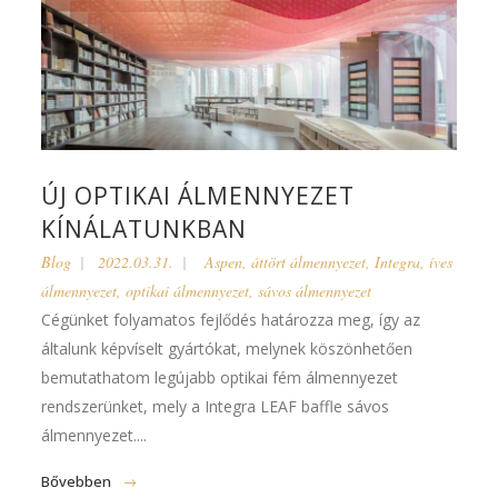
ÚJ OPTIKAI ÁLMENNYEZET
KÍNÁLATUNKBAN
Blog
2022.03.31.
Aspen
,
áttört álmennyezet
,
Integra
,
íves
álmennyezet
,
optikai álmennyezet
,
sávos álmennyezet
Cégünket folyamatos fejlődés határozza meg, így az
általunk képvíselt gyártókat, melynek köszönhetően
bemutathatom legújabb optikai fém álmennyezet
rendszerünket, mely a Integra LEAF baffle sávos
álmennyezet....
Bővebben