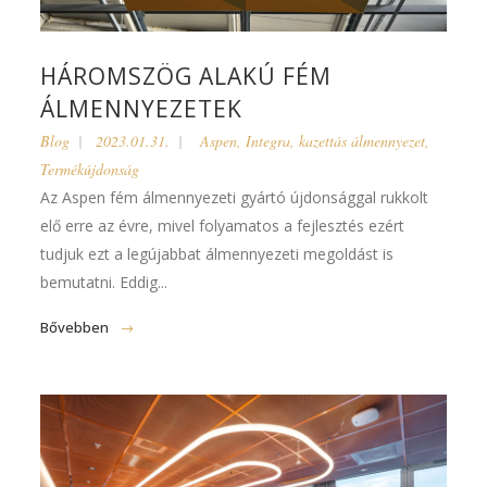
HÁROMSZÖG ALAKÚ FÉM
ÁLMENNYEZETEK
Blog
2023.01.31.
Aspen
,
Integra
,
kazettás álmennyezet
,
Termékújdonság
Az Aspen fém álmennyezeti gyártó újdonsággal rukkolt
elő erre az évre, mivel folyamatos a fejlesztés ezért
tudjuk ezt a legújabbat álmennyezeti megoldást is
bemutatni. Eddig...
Bővebben