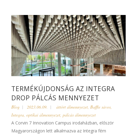
TERMÉKÚJDONSÁG AZ INTEGRA
DROP PÁLCÁS MENNYEZET
Blog
2023.06.09.
áttört álmennyezet
,
Baffle sávos
,
Integra
,
optikai álmennyezet
,
pálcás álmennyezet
A Corvin 7 Innovation Campus irodaházban, először
Magyarországon lett alkalmazva az Integra fém