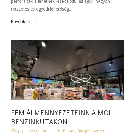
perforáltak is lehetnek, ezek közül az egyik nagyon
tetszetős és egyedi lehetőség...
Bővebben
FÉM ÁLMENNYEZETEINK A MOL
BENZINKUTAKON
Blog
2022.02.04.
Cbi Europe
,
Integra
,
kazettás