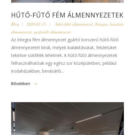
HŰTŐ-FŰTŐ FÉM ÁLMENNYEZETEK
Blog
2020.03.13.
hűtő-fűtő álmennyezet
,
Integra
,
kazettás
álmennyezet
,
perforált álmennyezet
Az Integra fém álmennyezet gyártó korszerű hűtő-fűtő
álmennyezetet kínál, melyek kialakításukat, felületüket
tekintve sokfélék lehetnek. A hűtő-fűtő álmennyezetek
felhasználhatóak egy egész sor középületben, például
irodaházakban, bevásárló...
Bővebben