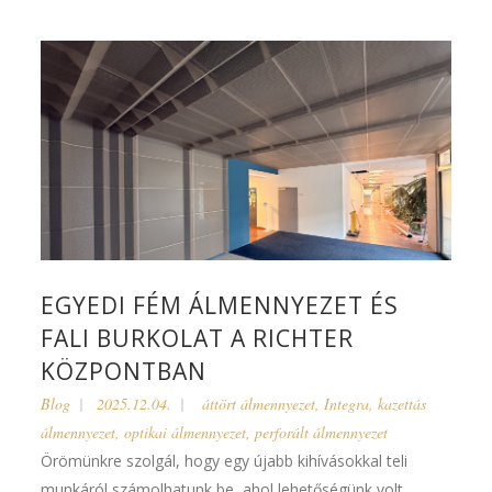
EGYEDI FÉM ÁLMENNYEZET ÉS
FALI BURKOLAT A RICHTER
KÖZPONTBAN
Blog
2025.12.04.
áttört álmennyezet
,
Integra
,
kazettás
álmennyezet
,
optikai álmennyezet
,
perforált álmennyezet
Örömünkre szolgál, hogy egy újabb kihívásokkal teli
munkáról számolhatunk be, ahol lehetőségünk volt