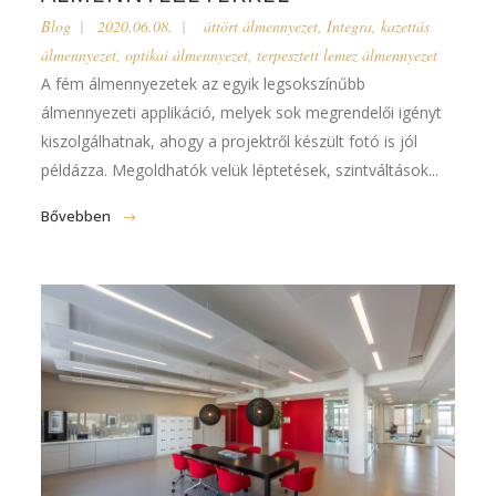
Blog
2020.06.08.
áttört álmennyezet
,
Integra
,
kazettás
álmennyezet
,
optikai álmennyezet
,
terpesztett lemez álmennyezet
A fém álmennyezetek az egyik legsokszínűbb
álmennyezeti applikáció, melyek sok megrendelői igényt
kiszolgálhatnak, ahogy a projektről készült fotó is jól
példázza. Megoldhatók velük léptetések, szintváltások...
Bővebben