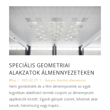
SPECIÁLIS GEOMETRIAI
ALAKZATOK ÁLMENNYEZETEKEN
Blog
2021.02.25.
Integra
,
kazettás álmennyezet
Nem gondolnánk de a fém álmennyezetek az egyik
legjobban alakítható termék csoport az álmennyezeti
applikációk között. Egyedi igények szerint, lehetnek akár
ívesek, háromszög vagy trapéz...