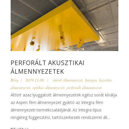
PERFORÁLT AKUSZTIKAI
ÁLMENNYEZETEK
Blog
2019.11.08.
áttört álmennyezet
,
Integra
,
kazettás
álmennyezet
,
optikai álmennyezet
,
perforált álmennyezet
Áttört azaz lyuggatott álmennyezetek egész sorát kínálja
az Aspen fém álmennyezet gyártó az Integra fém
álmennyezeti termékcsaládjánál. Az Integra típus
rengeteg függesztési, tartószerkezeti rendszerrel áll...