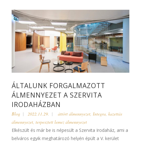
ÁLTALUNK FORGALMAZOTT
ÁLMENNYEZET A SZERVITA
IRODAHÁZBAN
Blog
2022.11.29.
áttört álmennyezet
,
Integra
,
kazettás
álmennyezet
,
terpesztett lemez álmennyezet
Elkészült és már be is népesült a Szervita Irodaház, ami a
belváros egyik meghatározó helyén épült a V. kerület