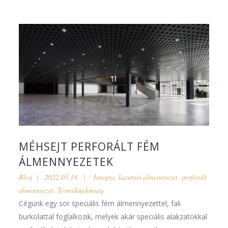
MÉHSEJT PERFORÁLT FÉM
ÁLMENNYEZETEK
Blog
2022.03.18.
Integra
,
kazettás álmennyezet
,
perforált
álmennyezet
,
Termékújdonság
Cégünk egy sor speciális fém álmennyezettel, fali
burkolattal foglalkozik, melyek akár speciális alakzatokkal