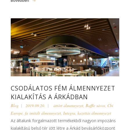
Bővebben
CSODÁLATOS FÉM ÁLMENNYEZET
KIALAKÍTÁS A ÁRKÁDBAN
Blog
2019.09.20.
áttört álmennyezet
,
Baffle sávos
,
Cbi
Europe
,
fa imitált álmennyezet
,
Integra
,
kazettás álmennyezet
Az általunk forgalmazott termékekből nagyon impozáns
kialakítású belső tér jött létre a Árkád bevásárlóközpont