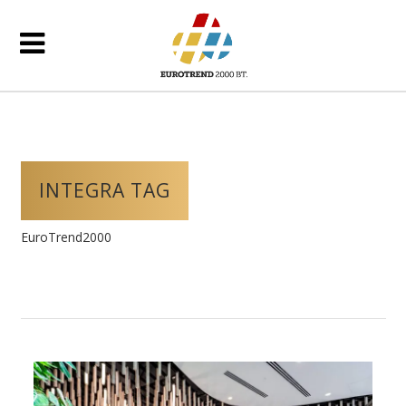
INTEGRA TAG
EuroTrend2000
/
Posts tagged "Integra"