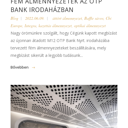
FÉM ÁLMENNYEZETEK AZ OTP
BANK IRODAHÁZBAN
Blog
2022.06.09.
áttört álmennyezet
,
Baffle sávos
,
Cbi
Europe
,
Integra
,
kazettás álmennyezet
,
optikai álmennyezet
Nagy örömünkre szolgált, hogy Cégünk kapott megbízást
az újonnan átadott M12 OTP Bank Nyrt. irodaházába
tervezett fém álmennyezeteket beszállítására, mely
megbízást sikerült a legjobb tudásunk...
Bővebben