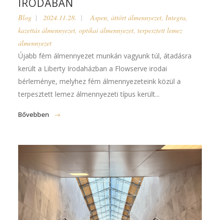
IRODÁBAN
Blog
2024.11.28.
Aspen
,
áttört álmennyezet
,
Integra
,
kazettás álmennyezet
,
optikai álmennyezet
,
terpesztett lemez
álmennyezet
Újabb fém álmennyezet munkán vagyunk túl, átadásra
került a Liberty Irodaházban a Flowserve irodai
bérleménye, melyhez fém álmennyezeteink közül a
terpesztett lemez álmennyezeti típus került...
Bővebben