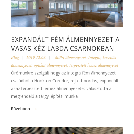
EXPANDÁLT FÉM ÁLMENNYEZET A
VASAS KÉZILABDA CSARNOKBAN
Blog
2019.12.03.
áttört álmennyezet
,
Integra
,
kazettás
álmennyezet
,
optikai álmennyezet
,
terpesztett lemez álmennyezet
Örömünkre szolgált hogy az Integra fém álmennyezet
családból a Hook-on Corridor, rejtett bordás, expandált
azaz terpesztett lemez álmennyezetet választotta a
megrendelő a tárgyi építési munka...
Bővebben