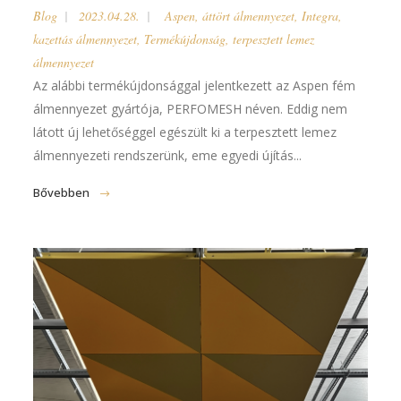
Blog
2023.04.28.
Aspen
,
áttört álmennyezet
,
Integra
,
kazettás álmennyezet
,
Termékújdonság
,
terpesztett lemez
álmennyezet
Az alábbi termékújdonsággal jelentkezett az Aspen fém
álmennyezet gyártója, PERFOMESH néven. Eddig nem
látott új lehetőséggel egészült ki a terpesztett lemez
álmennyezeti rendszerünk, eme egyedi újítás...
Bővebben