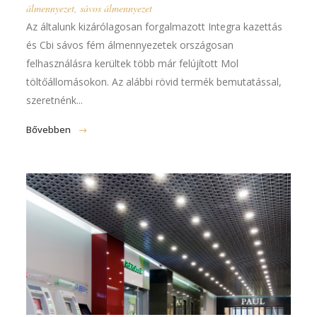
álmennyezet
,
sávos álmennyezet
Az általunk kizárólagosan forgalmazott Integra kazettás
és Cbi sávos fém álmennyezetek országosan
felhasználásra kerültek több már felújított Mol
töltőállomásokon. Az alábbi rövid termék bemutatással,
szeretnénk...
Bővebben