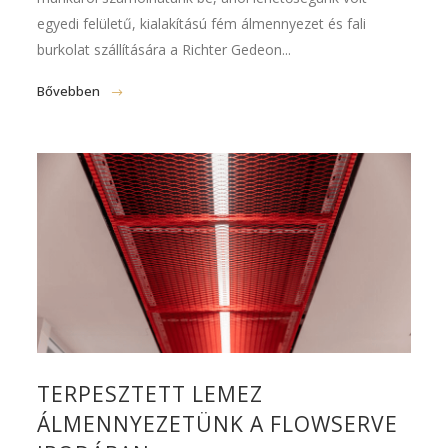
egyedi felületű, kialakítású fém álmennyezet és fali
burkolat szállítására a Richter Gedeon...
Bővebben
TERPESZTETT LEMEZ
ÁLMENNYEZETÜNK A FLOWSERVE