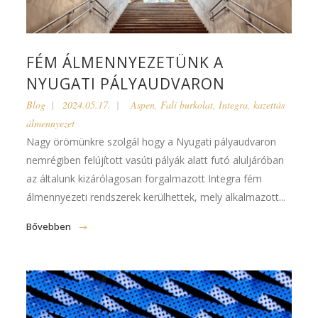
FÉM ÁLMENNYEZETÜNK A
NYUGATI PÁLYAUDVARON
Blog
2024.05.17.
Aspen
,
Fali burkolat
,
Integra
,
kazettás
álmennyezet
Nagy örömünkre szolgál hogy a Nyugati pályaudvaron
nemrégiben felújított vasúti pályák alatt futó aluljáróban
az általunk kizárólagosan forgalmazott Integra fém
álmennyezeti rendszerek kerülhettek, mely alkalmazott...
Bővebben