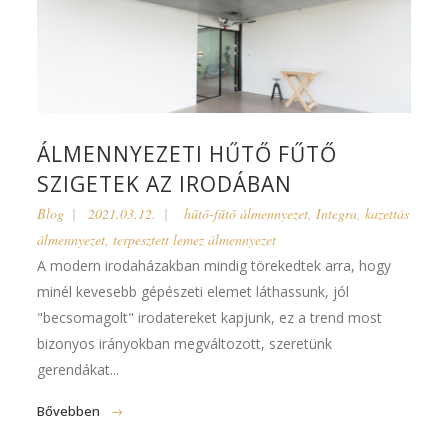
ÁLMENNYEZETI HŰTŐ FŰTŐ
SZIGETEK AZ IRODÁBAN
Blog
2021.03.12.
hűtő-fűtő álmennyezet
,
Integra
,
kazettás
álmennyezet
,
terpesztett lemez álmennyezet
A modern irodaházakban mindig törekedtek arra, hogy
minél kevesebb gépészeti elemet láthassunk, jól
"becsomagolt" irodatereket kapjunk, ez a trend most
bizonyos irányokban megváltozott, szeretünk
gerendákat...
Bővebben