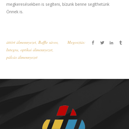
megkeresésekben is segíteni, bízunk benne segíthetünk
Önnek is.
áttört álmennyezet
,
Baffle sávos
,
Megosztás:
Integra
,
optikai álmennyezet
,
pálcás álmennyezet