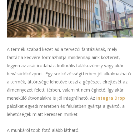
A termék szabad kezet ad a tervezői fantáziának, mely
fantázia kedvére formázhatja mindennapjaink köztereit,
legyen az akár irodaház, kulturális találkozóhely vagy akár
bevásárlóközpont. Egy sor közösségi térben jól alkalmazható
a termék, áttörtsége lehetővé teszi a gépészet elrejtését az
álmennyezet feletti térben, valamint nem éghető, így akár
menekülő útvonalakra is jól integrálható. Az
Integra Drop
pálcákat egyedi méretben és felületben gyártja a gyártó, a
lehetőségek miatt keressen minket.
A munkáról több fotó alább látható.