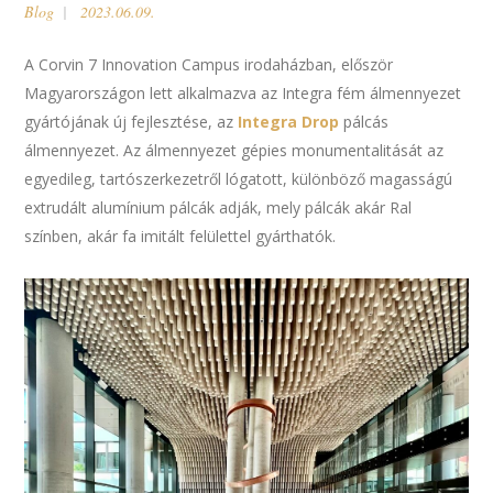
Blog
2023.06.09.
A Corvin 7 Innovation Campus irodaházban, először
Magyarországon lett alkalmazva az Integra fém álmennyezet
gyártójának új fejlesztése, az
Integra Drop
pálcás
álmennyezet. Az álmennyezet gépies monumentalitását az
egyedileg, tartószerkezetről lógatott, különböző magasságú
extrudált alumínium pálcák adják, mely pálcák akár Ral
színben, akár fa imitált felülettel gyárthatók.