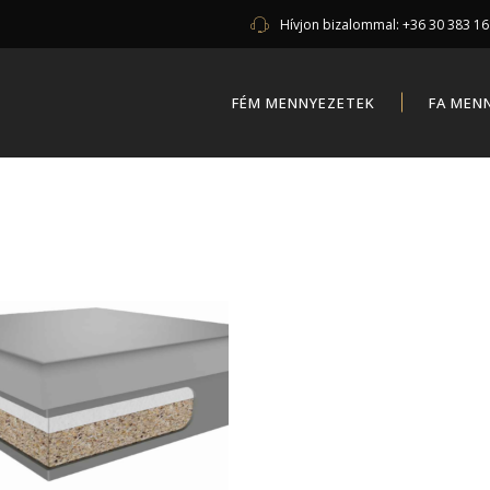
Hívjon bizalommal:
+36 30 383 1
FÉM MENNYEZETEK
FA MEN