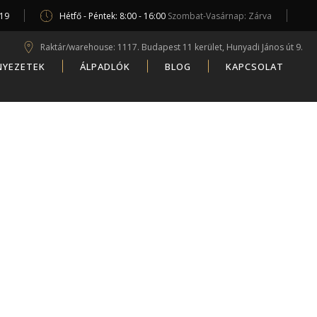
619
Hétfő - Péntek: 8:00 - 16:00
Szombat-Vasárnap: Zárva
Raktár/warehouse: 1117. Budapest 11 kerület, Hunyadi János út 9.
NYEZETEK
ÁLPADLÓK
BLOG
KAPCSOLAT