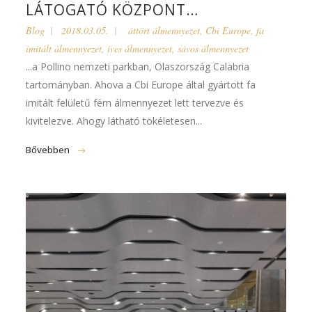
LÁTOGATÓ KÖZPONT…
Blog
2018.03.05.
áttört álmennyezet
,
Cbi Europe
,
fa
imitált álmennyezet
,
íves álmennyezet
,
sávos álmennyezet
...a Pollino nemzeti parkban, Olaszország Calabria
tartományban. Ahova a Cbi Europe által gyártott fa
imitált felületű fém álmennyezet lett tervezve és
kivitelezve. Ahogy látható tökéletesen...
Bővebben