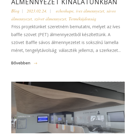
ÁLMENNYEZET KÍNÁLATUNKBAN
Blog
2023.02.24.
echoshape
,
íves álmennyezet
,
sávos
álmennyezet
,
szövet álmennyezet
,
Termékújdonság
Friss projektünket szeretném bemutatni, melyet az íves
baffle szövet (PET) álmennyezetből készítettünk. A
szövet Baffle sávos álmennyezetet is sokszínű lamella
méret, tengelytávolság választék jellemzi, a szerkezet...
Bővebben