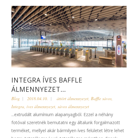
INTEGRA ÍVES BAFFLE
ÁLMENNYEZET…
Blog
2018.04.10.
áttört álmennyezet
,
Baffle sávos
,
Integra
,
íves álmennyezet
,
sávos álmennyezet
...extrudált alumínium alapanyagból. Ezzel a néhány
fotóval szeretnék bemutatni egy általunk forgalmazott
terméket, mellyel akár bármilyen íves felületet létre lehet