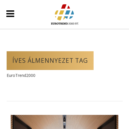
ÍVES ÁLMENNYEZET TAG
EuroTrend2000
/
Posts tagged "íves álmennyezet"