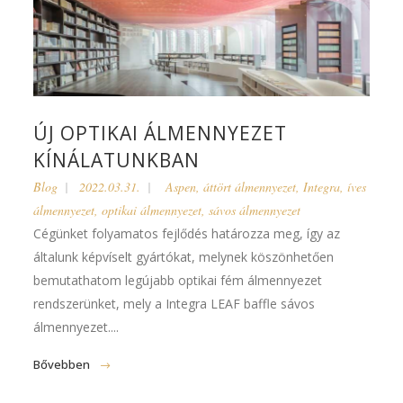
ÚJ OPTIKAI ÁLMENNYEZET
KÍNÁLATUNKBAN
Blog
2022.03.31.
Aspen
,
áttört álmennyezet
,
Integra
,
íves
álmennyezet
,
optikai álmennyezet
,
sávos álmennyezet
Cégünket folyamatos fejlődés határozza meg, így az
általunk képvíselt gyártókat, melynek köszönhetően
bemutathatom legújabb optikai fém álmennyezet
rendszerünket, mely a Integra LEAF baffle sávos
álmennyezet....
Bővebben