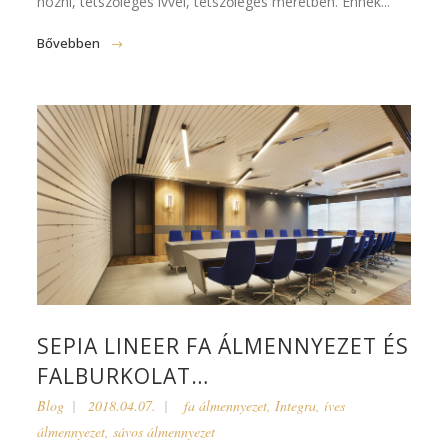
hozni, tetszőleges ívvel, tetszőleges méretben. Ennek...
Bővebben
SEPIA LINEER FA ÁLMENNYEZET ÉS
FALBURKOLAT…
Blog
2018.04.07.
fa álmennyezet
,
Integra
,
íves
álmennyezet
,
sávos álmennyezet