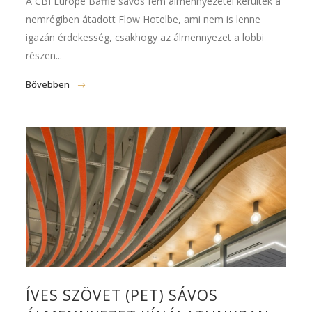
A CBI Europe Baffle sávos fém álmennyezetei kerültek a
nemrégiben átadott Flow Hotelbe, ami nem is lenne
igazán érdekesség, csakhogy az álmennyezet a lobbi
részen...
Bővebben
ÍVES SZÖVET (PET) SÁVOS