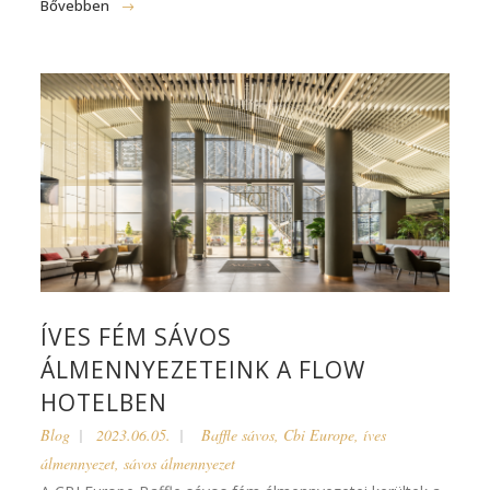
Bővebben
ÍVES FÉM SÁVOS
ÁLMENNYEZETEINK A FLOW
HOTELBEN
Blog
2023.06.05.
Baffle sávos
,
Cbi Europe
,
íves
álmennyezet
,
sávos álmennyezet