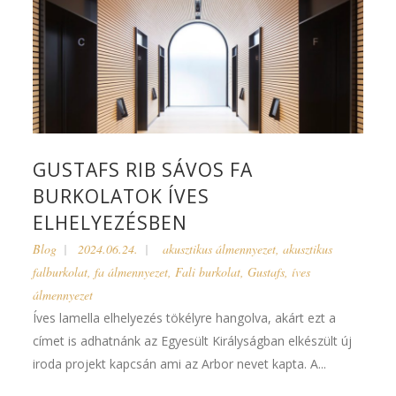
GUSTAFS RIB SÁVOS FA
BURKOLATOK ÍVES
ELHELYEZÉSBEN
Blog
2024.06.24.
akusztikus álmennyezet
,
akusztikus
falburkolat
,
fa álmennyezet
,
Fali burkolat
,
Gustafs
,
íves
álmennyezet
Íves lamella elhelyezés tökélyre hangolva, akárt ezt a
címet is adhatnánk az Egyesült Királyságban elkészült új
iroda projekt kapcsán ami az Arbor nevet kapta. A...