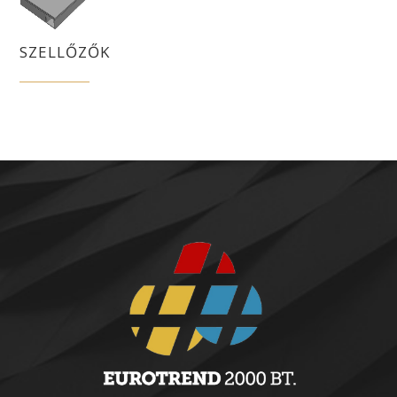
SZELLŐZŐK