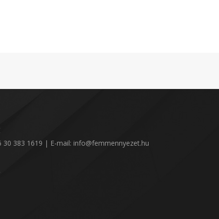
:
36 30 383 1619 | E-mail: info@femmennyezet.hu
!