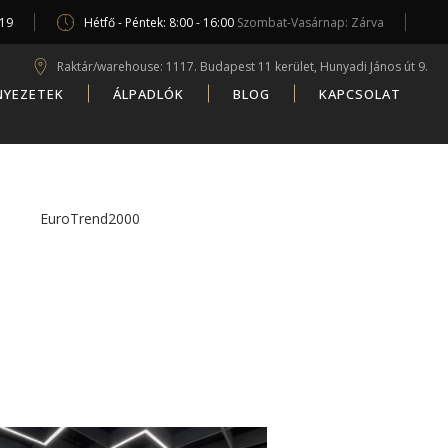
619
Hétfő - Péntek: 8:00 - 16:00
Szombat-Vasárnap: Zárva
Raktár/warehouse: 1117. Budapest 11 kerület, Hunyadi János út 9.
NYEZETEK
ÁLPADLÓK
BLOG
KAPCSOLAT
EuroTrend2000
/
Posts tagged "echoshape"