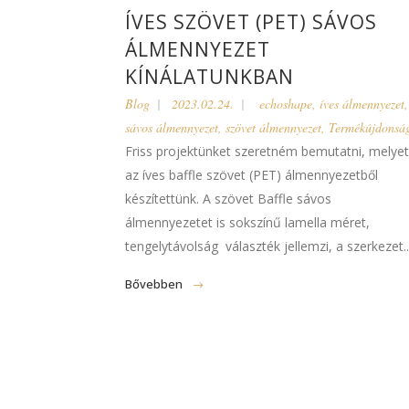
ÍVES SZÖVET (PET) SÁVOS
ÁLMENNYEZET
KÍNÁLATUNKBAN
Blog
2023.02.24.
echoshape
,
íves álmennyezet
,
sávos álmennyezet
,
szövet álmennyezet
,
Termékújdonsá
Friss projektünket szeretném bemutatni, melyet
az íves baffle szövet (PET) álmennyezetből
készítettünk. A szövet Baffle sávos
álmennyezetet is sokszínű lamella méret,
tengelytávolság választék jellemzi, a szerkezet..
Bővebben