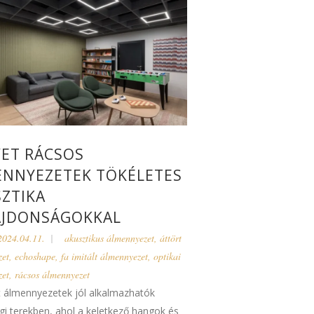
ET RÁCSOS
NNYEZETEK TÖKÉLETES
ZTIKA
AJDONSÁGOKKAL
2024.04.11.
akusztikus álmennyezet
,
áttört
zet
,
echoshape
,
fa imitált álmennyezet
,
optikai
zet
,
rácsos álmennyezet
t álmennyezetek jól alkalmazhatók
i terekben, ahol a keletkező hangok és