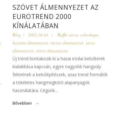
SZÖVET ÁLMENNYEZET AZ
EUROTREND 2000
KÍNÁLATÁBAN
Blog
2022.10.14.
Baffle sávos
,
echoshape
,
g
kazettás álmennyezet
,
rácsos álmennyezet
,
sávos
álmennyezet
,
szövet álmennyezet
Új trend bontakozik ki a hazai irodai belsőterek
kialakítása kapcsán, egyre nagyobb hangsúly
fektetnek a belsőépítészek, azaz trend formálók
.
a tökéletes hangmegkötő alapanyagok
használatára. Cégünk...
Bővebben