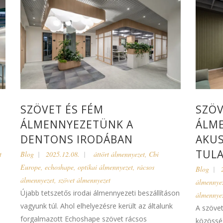
SZÖVET ÉS FÉM
SZÖV
ÁLMENNYEZETÜNK A
ÁLME
DENTONS IRODÁBAN
AKUS
TUL
t
Blog
2025.12.08.
áttört álmennyezet
,
Cbi
Europe
,
echoshape
,
optikai álmennyezet
,
rácsos
Blog
álmennyezet
,
szövet álmennyezet
álmennye
Újabb tetszetős irodai álmennyezeti beszállításon
álmennye
vagyunk túl. Ahol elhelyezésre került az általunk
A szöve
forgalmazott Echoshape szövet rácsos
közösség