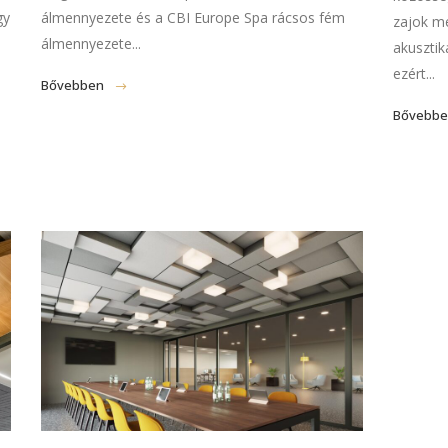
gy
álmennyezete és a CBI Europe Spa rácsos fém
zajok me
álmennyezete...
akusztik
ezért...
Bővebben
Bővebb