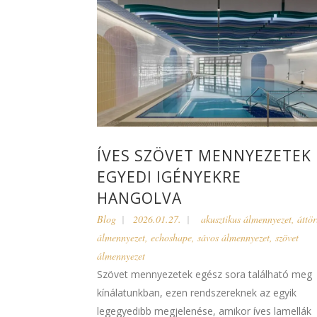
ÍVES SZÖVET MENNYEZETEK
EGYEDI IGÉNYEKRE
HANGOLVA
Blog
2026.01.27.
akusztikus álmennyezet
,
áttör
álmennyezet
,
echoshape
,
sávos álmennyezet
,
szövet
álmennyezet
Szövet mennyezetek egész sora található meg
kínálatunkban, ezen rendszereknek az egyik
legegyedibb megjelenése, amikor íves lamellák