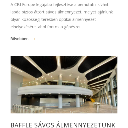
A CBI Europe legújabb fejlesztése a bemutatni kívánt
labda biztos áttört sávos álmennyezet, melyet ajánlunk
olyan közösségi terekben optikai álmennyezet
elhelyezésére, ahol fontos a gépészet...
Bővebben
BAFFLE SÁVOS ÁLMENNYEZETÜNK