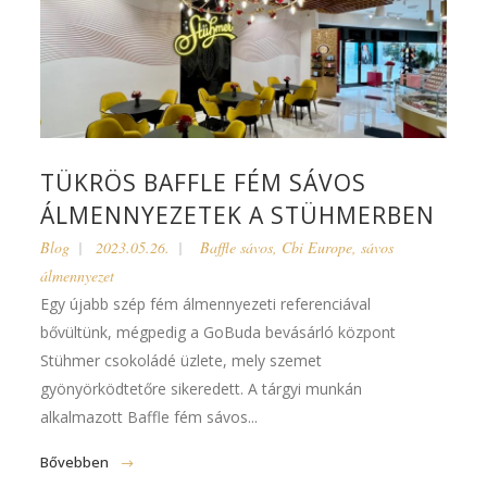
TÜKRÖS BAFFLE FÉM SÁVOS
ÁLMENNYEZETEK A STÜHMERBEN
Blog
2023.05.26.
Baffle sávos
,
Cbi Europe
,
sávos
álmennyezet
Egy újabb szép fém álmennyezeti referenciával
bővültünk, mégpedig a GoBuda bevásárló központ
Stühmer csokoládé üzlete, mely szemet
gyönyörködtetőre sikeredett. A tárgyi munkán
alkalmazott Baffle fém sávos...
Bővebben