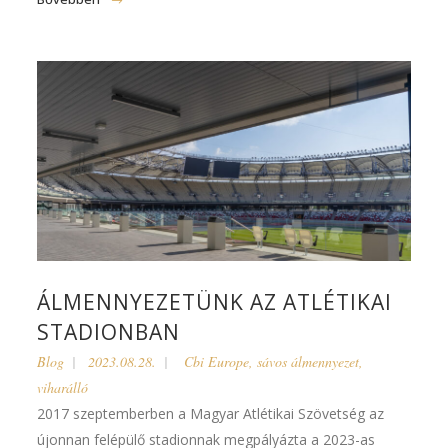
ÁLMENNYEZETÜNK AZ ATLÉTIKAI
STADIONBAN
Blog
2023.08.28.
Cbi Europe
,
sávos álmennyezet
,
viharálló
2017 szeptemberben a Magyar Atlétikai Szövetség az
újonnan felépülő stadionnak megpályázta a 2023-as