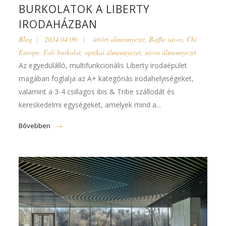
BURKOLATOK A LIBERTY
IRODAHÁZBAN
Blog
2024.04.09.
áttört álmennyezet
,
Baffle sávos
,
Cbi
Europe
,
Fali burkolat
,
optikai álmennyezet
,
sávos álmennyezet
Az egyedülálló, multifunkcionális Liberty irodaépület
magában foglalja az A+ kategóriás irodahelyiségeket,
valamint a 3-4 csillagos ibis & Tribe szállodát és
kereskedelmi egységeket, amelyek mind a...
Bővebben