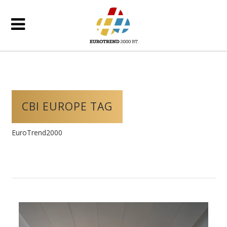
CBI EUROPE TAG
EuroTrend2000
/
Posts tagged "Cbi Europe"