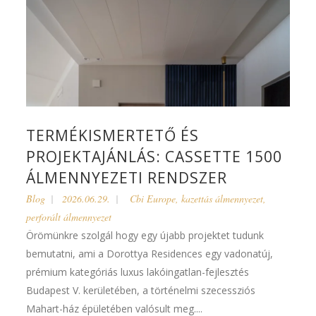
TERMÉKISMERTETŐ ÉS
PROJEKTAJÁNLÁS: CASSETTE 1500
ÁLMENNYEZETI RENDSZER
Blog
2026.06.29.
Cbi Europe
,
kazettás álmennyezet
,
perforált álmennyezet
Örömünkre szolgál hogy egy újabb projektet tudunk
bemutatni, ami a Dorottya Residences egy vadonatúj,
prémium kategóriás luxus lakóingatlan-fejlesztés
Budapest V. kerületében, a történelmi szecessziós
Mahart-ház épületében valósult meg....