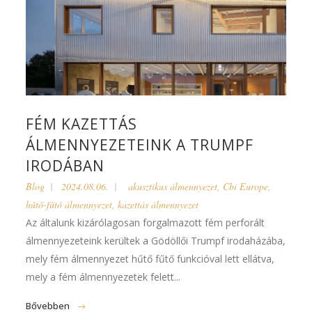
FÉM KAZETTÁS
ÁLMENNYEZETEINK A TRUMPF
IRODÁBAN
Blog
2024.08.06.
akusztikus álmennyezet
,
Cbi Europe
,
hűtő-fűtő álmennyezet
,
kazettás álmennyezet
Az általunk kizárólagosan forgalmazott fém perforált
álmennyezeteink kerültek a Gödöllői Trumpf irodaházába,
mely fém álmennyezet hűtő fűtő funkcióval lett ellátva,
mely a fém álmennyezetek felett...
Bővebben