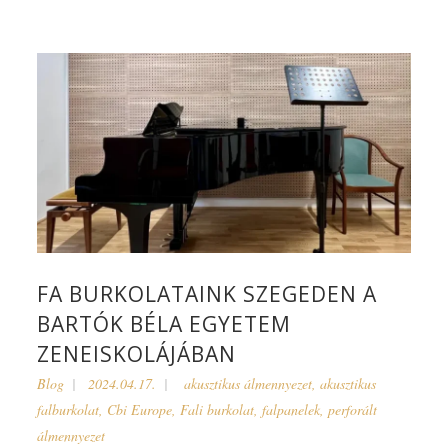
FA BURKOLATAINK SZEGEDEN A
BARTÓK BÉLA EGYETEM
ZENEISKOLÁJÁBAN
Blog
2024.04.17.
akusztikus álmennyezet
,
akusztikus
falburkolat
,
Cbi Europe
,
Fali burkolat
,
falpanelek
,
perforált
álmennyezet