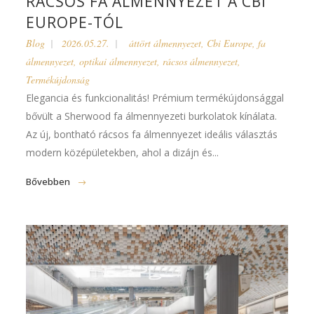
RÁCSOS FA ÁLMENNYEZET A CBI
EUROPE-TÓL
Blog
2026.05.27.
áttört álmennyezet
,
Cbi Europe
,
fa
álmennyezet
,
optikai álmennyezet
,
rácsos álmennyezet
,
Termékújdonság
Elegancia és funkcionalitás! Prémium termékújdonsággal
bővült a Sherwood fa álmennyezeti burkolatok kínálata.
Az új, bontható rácsos fa álmennyezet ideális választás
modern középületekben, ahol a dizájn és...
Bővebben