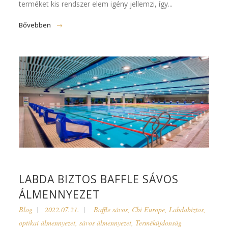
terméket kis rendszer elem igény jellemzi, így...
Bővebben
LABDA BIZTOS BAFFLE SÁVOS
ÁLMENNYEZET
Blog
2022.07.21.
Baffle sávos
,
Cbi Europe
,
Labdabiztos
,
optikai álmennyezet
,
sávos álmennyezet
,
Termékújdonság