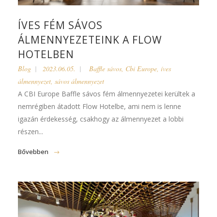
ÍVES FÉM SÁVOS
ÁLMENNYEZETEINK A FLOW
HOTELBEN
Blog
2023.06.05.
Baffle sávos
,
Cbi Europe
,
íves
álmennyezet
,
sávos álmennyezet
A CBI Europe Baffle sávos fém álmennyezetei kerültek a
nemrégiben átadott Flow Hotelbe, ami nem is lenne
igazán érdekesség, csakhogy az álmennyezet a lobbi
részen...
Bővebben