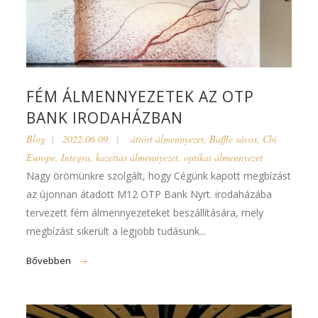
FÉM ÁLMENNYEZETEK AZ OTP
BANK IRODAHÁZBAN
Blog
2022.06.09.
áttört álmennyezet
,
Baffle sávos
,
Cbi
Europe
,
Integra
,
kazettás álmennyezet
,
optikai álmennyezet
Nagy örömünkre szolgált, hogy Cégünk kapott megbízást
az újonnan átadott M12 OTP Bank Nyrt. irodaházába
tervezett fém álmennyezeteket beszállítására, mely
megbízást sikerült a legjobb tudásunk...
Bővebben