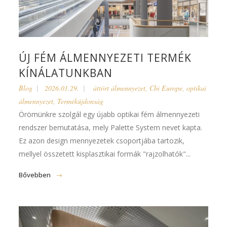
ÚJ FÉM ÁLMENNYEZETI TERMÉK
KÍNÁLATUNKBAN
Blog
2026.01.29.
áttört álmennyezet
,
Cbi Europe
,
optikai
álmennyezet
,
Termékújdonság
Örömünkre szolgál egy újabb optikai fém álmennyezeti
rendszer bemutatása, mely Palette System nevet kapta.
Ez azon design mennyezetek csoportjába tartozik,
mellyel összetett kisplasztikai formák "rajzolhatók"...
Bővebben