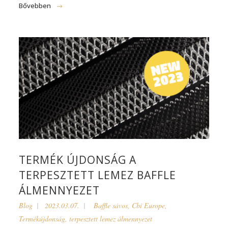
Bővebben
TERMÉK ÚJDONSÁG A
TERPESZTETT LEMEZ BAFFLE
ÁLMENNYEZET
Blog
2023.03.07.
Baffle sávos
,
Cbi Europe
,
Termékújdonság
,
terpesztett lemez álmennyezet