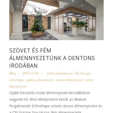
SZÖVET ÉS FÉM
ÁLMENNYEZETÜNK A DENTONS
IRODÁBAN
Blog
2025.12.08.
áttört álmennyezet
,
Cbi Europe
,
echoshape
,
optikai álmennyezet
,
rácsos álmennyezet
,
szövet
álmennyezet
Újabb tetszetős irodai álmennyezeti beszállításon
vagyunk túl. Ahol elhelyezésre került az általunk
forgalmazott Echoshape szövet rácsos álmennyezete és
a CBI Europe Spa rácsos fém álmennyezete...