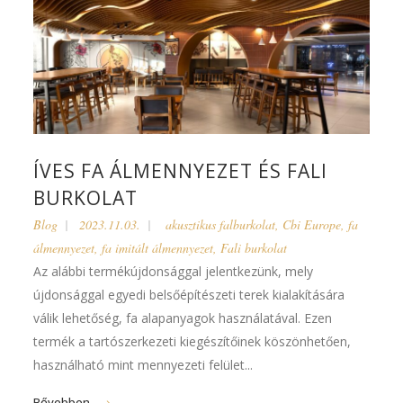
ÍVES FA ÁLMENNYEZET ÉS FALI
BURKOLAT
Blog
2023.11.03.
akusztikus falburkolat
,
Cbi Europe
,
fa
álmennyezet
,
fa imitált álmennyezet
,
Fali burkolat
Az alábbi termékújdonsággal jelentkezünk, mely
újdonsággal egyedi belsőépítészeti terek kialakítására
válik lehetőség, fa alapanyagok használatával. Ezen
termék a tartószerkezeti kiegészítőinek köszönhetően,
használható mint mennyezeti felület...
Bővebben