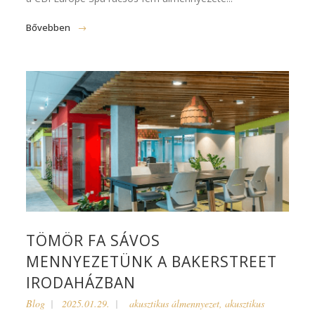
Bővebben
TÖMÖR FA SÁVOS
MENNYEZETÜNK A BAKERSTREET
IRODAHÁZBAN
Blog
2025.01.29.
akusztikus álmennyezet
,
akusztikus