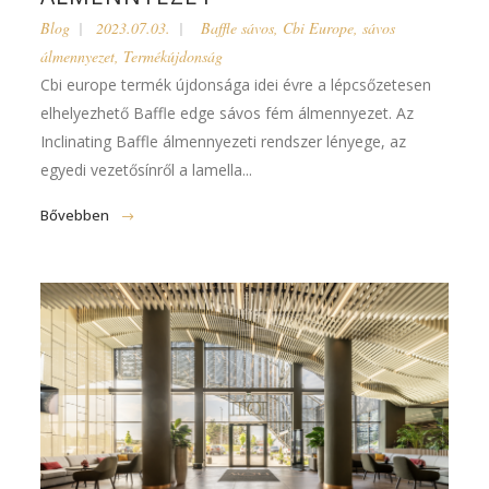
Blog
2023.07.03.
Baffle sávos
,
Cbi Europe
,
sávos
álmennyezet
,
Termékújdonság
Cbi europe termék újdonsága idei évre a lépcsőzetesen
elhelyezhető Baffle edge sávos fém álmennyezet. Az
Inclinating Baffle álmennyezeti rendszer lényege, az
egyedi vezetősínről a lamella...
Bővebben