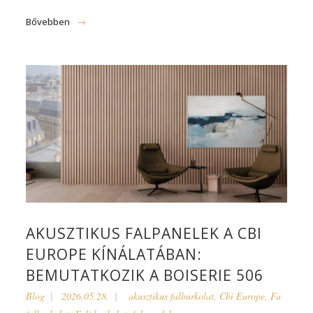
Bővebben
AKUSZTIKUS FALPANELEK A CBI
EUROPE KÍNÁLATÁBAN:
BEMUTATKOZIK A BOISERIE 506
Blog
2026.05.28.
akusztikus falburkolat
,
Cbi Europe
,
Fa