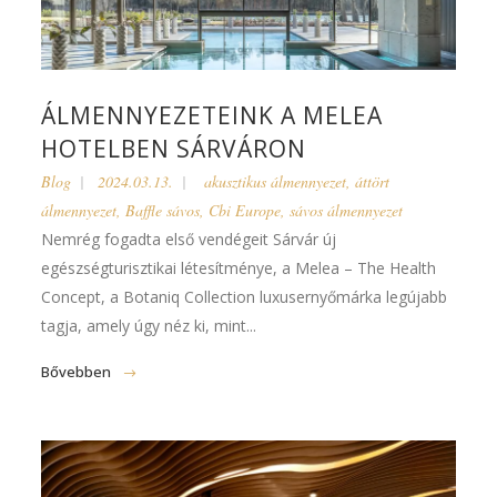
ÁLMENNYEZETEINK A MELEA
HOTELBEN SÁRVÁRON
Blog
2024.03.13.
akusztikus álmennyezet
,
áttört
álmennyezet
,
Baffle sávos
,
Cbi Europe
,
sávos álmennyezet
Nemrég fogadta első vendégeit Sárvár új
egészségturisztikai létesítménye, a Melea – The Health
Concept, a Botaniq Collection luxusernyőmárka legújabb
tagja, amely úgy néz ki, mint...
Bővebben