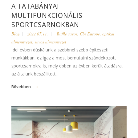
A TATABÁNYAI
MULTIFUNKCIONÁLIS
SPORTCSARNOKBAN
Blog
2022.07.11.
Baffle sávos
,
Cbi Europe
,
optikai
álmennyezet
,
sávos álmennyezet
Idei évben dúskálunk a szebbnél szebb építészeti
munkákban, ez igaz a most bemutatni szándékozott
sportcsarnokra is, mely ebben az évben került átadásra,
az általunk beszállított...
Bővebben