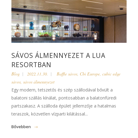
SÁVOS ÁLMENNYEZET A LUA
RESORTBAN
Blog
2022.11.30.
Baffle sávos
,
Cbi Europe
,
cubic edge
sávos
,
sávos álmennyezet
Egy modern, tetszetős és szép szállodával bővült a
balatoni szállás kínálat, pontosabban a balatonfüredi
partszakasz. A szálloda épület jellemzője a hatalmas
teraszok, közvetlen vízparti kilátással...
Bővebben