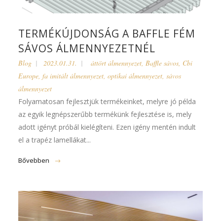
TERMÉKÚJDONSÁG A BAFFLE FÉM
SÁVOS ÁLMENNYEZETNÉL
Blog
2023.01.31.
áttört álmennyezet
,
Baffle sávos
,
Cbi
Europe
,
fa imitált álmennyezet
,
optikai álmennyezet
,
sávos
álmennyezet
Folyamatosan fejlesztjük termékeinket, melyre jó példa
az egyik legnépszerűbb termékünk fejlesztése is, mely
adott igényt próbál kielégíteni. Ezen igény mentén indult
el a trapéz lamellákat...
Bővebben