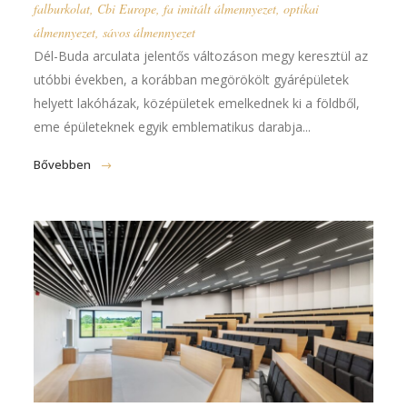
falburkolat
,
Cbi Europe
,
fa imitált álmennyezet
,
optikai
álmennyezet
,
sávos álmennyezet
Dél-Buda arculata jelentős változáson megy keresztül az
utóbbi években, a korábban megörökölt gyárépületek
helyett lakóházak, középületek emelkednek ki a földből,
eme épületeknek egyik emblematikus darabja...
Bővebben