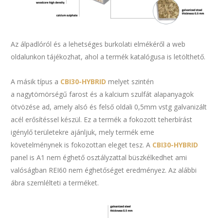
Az álpadlóról és a lehetséges burkolati elmékéről a web
oldalunkon tájékozhat, ahol a termék katalógusa is letölthető.
A másik típus a
CBI30-HYBRID
melyet szintén
a nagytömörségű farost és a kalcium szulfát alapanyagok
ötvözése ad, amely alsó és felső oldali 0,5mm vstg galvanizált
acél erősítéssel készül. Ez a termék a fokozott teherbírást
igénylő területekre ajánljuk, mely termék eme
követelménynek is fokozottan eleget tesz. A
CBI30-HYBRID
panel is A1 nem éghető osztályzattal büszkélkedhet ami
valóságban REI60 nem éghetőséget eredményez. Az alábbi
ábra szemlélteti a terméket.