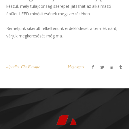
készül, mely tulajdonság szerepet játszhat az alkalmazó
épület LEED minősítésének megszerzésében.
Reméljünk sikerült felkeltenünk érdeklődését a termék iránt,
várjuk megkeresését még ma.
álpadló
,
Cbi Europe
Megosztás: