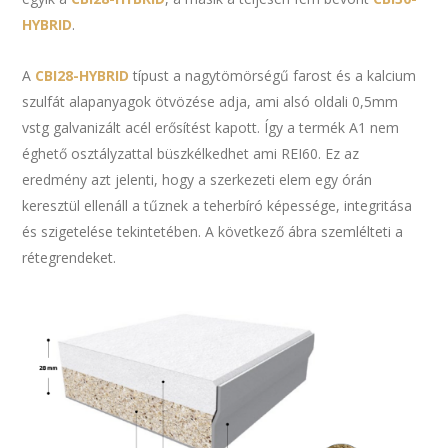
HYBRID
.
A
CBI28-HYBRID
típust a nagytömörségű farost és a kalcium
szulfát alapanyagok ötvözése adja, ami alsó oldali 0,5mm
vstg galvanizált acél erősítést kapott. Így a termék A1 nem
éghető osztályzattal büszkélkedhet ami REI60. Ez az
eredmény azt jelenti, hogy a szerkezeti elem egy órán
keresztül ellenáll a tűznek a teherbíró képessége, integritása
és szigetelése tekintetében. A következő ábra szemlélteti a
rétegrendeket.