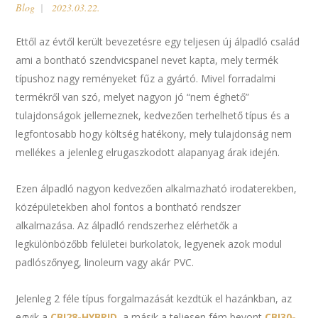
Blog
2023.03.22.
Ettől az évtől került bevezetésre egy teljesen új álpadló család
ami a bontható szendvicspanel nevet kapta, mely termék
típushoz nagy reményeket fűz a gyártó. Mivel forradalmi
termékről van szó, melyet nagyon jó “nem éghető”
tulajdonságok jellemeznek, kedvezően terhelhető típus és a
legfontosabb hogy költség hatékony, mely tulajdonság nem
mellékes a jelenleg elrugaszkodott alapanyag árak idején.
Ezen álpadló nagyon kedvezően alkalmazható irodaterekben,
középületekben ahol fontos a bontható rendszer
alkalmazása. Az álpadló rendszerhez elérhetők a
legkülönbözőbb felületei burkolatok, legyenek azok modul
padlószőnyeg, linoleum vagy akár PVC.
Jelenleg 2 féle típus forgalmazását kezdtük el hazánkban, az
egyik a
CBI28-HYBRID
, a másik a teljesen fém bevont
CBI30-