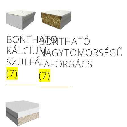
BONTHATÓ
BONTHATÓ
KÁLCIUM
NAGYTÖMÖRSÉGŰ
SZULFÁT
FAFORGÁCS
(7)
(7)