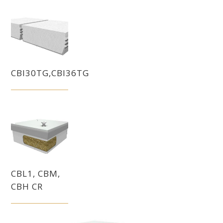
CBI30TG,CBI36TG
CBL1, CBM,
CBH CR