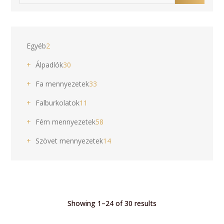
2
Egyéb
2
products
30
+
Álpadlók
30
products
33
+
Fa mennyezetek
33
products
11
+
Falburkolatok
11
products
58
+
Fém mennyezetek
58
products
14
+
Szövet mennyezetek
14
products
Showing 1–24 of 30 results