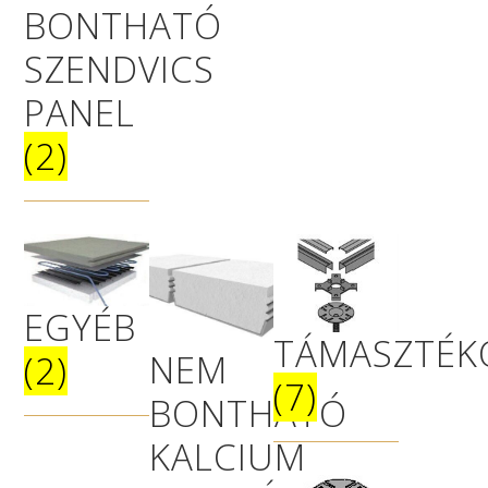
BONTHATÓ
SZENDVICS
PANEL
(2)
EGYÉB
TÁMASZTÉK
NEM
(2)
(7)
BONTHATÓ
KALCIUM