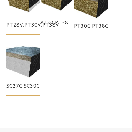
PT30,PT38
PT28V,PT30V,PT38V
PT30C,PT38C
SC27C,SC30C