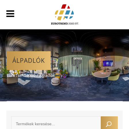
ÁLPADLÓK
EuroTrend2000
/
Álpadlók