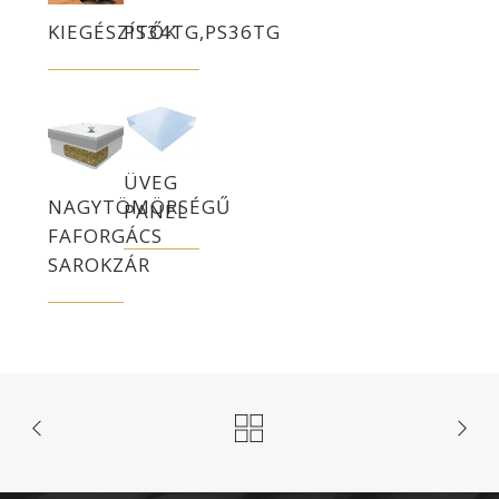
KIEGÉSZÍTŐK
PS34TG,PS36TG
ÜVEG
NAGYTÖMÖRSÉGŰ
PANEL
FAFORGÁCS
SAROKZÁR