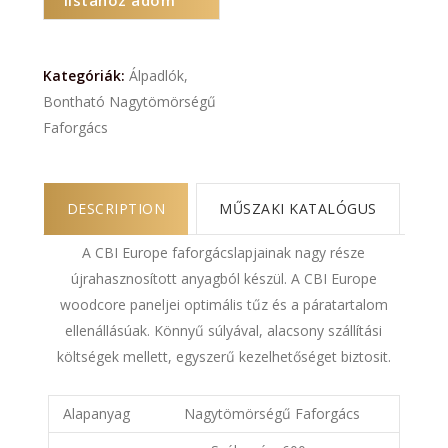
Kategóriák:
Álpadlók
,
Bontható Nagytömörségű
Faforgács
DESCRIPTION
MŰSZAKI KATALÓGUS
A CBI Europe faforgácslapjainak nagy része
újrahasznosított anyagból készül. A CBI Europe
woodcore paneljei optimális tűz és a páratartalom
ellenállásúak. Könnyű súlyával, alacsony szállítási
költségek mellett, egyszerű kezelhetőséget biztosit.
Alapanyag
Nagytömörségű Faforgács