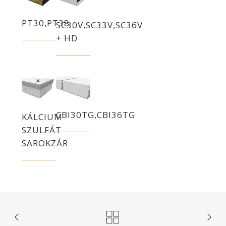
PT30,PT38
SC30V,SC33V,SC36V
+ HD
CBI30TG,CBI36TG
KÁLCIUM
SZULFÁT
SAROKZÁR