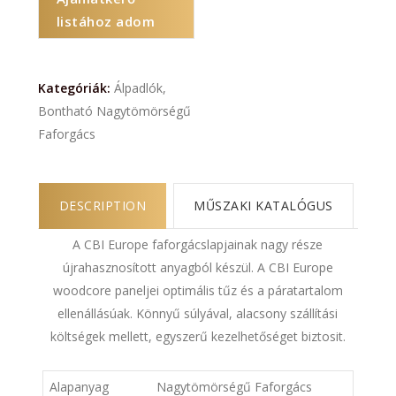
listához adom
Kategóriák:
Álpadlók
,
Bontható Nagytömörségű
Faforgács
DESCRIPTION
MŰSZAKI KATALÓGUS
A CBI Europe faforgácslapjainak nagy része
újrahasznosított anyagból készül. A CBI Europe
woodcore paneljei optimális tűz és a páratartalom
ellenállásúak. Könnyű súlyával, alacsony szállítási
költségek mellett, egyszerű kezelhetőséget biztosit.
Alapanyag
Nagytömörségű Faforgács