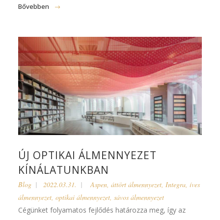
Bővebben
ÚJ OPTIKAI ÁLMENNYEZET
KÍNÁLATUNKBAN
Blog
2022.03.31.
Aspen
,
áttört álmennyezet
,
Integra
,
íves
álmennyezet
,
optikai álmennyezet
,
sávos álmennyezet
Cégünket folyamatos fejlődés határozza meg, így az