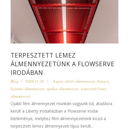
TERPESZTETT LEMEZ
ÁLMENNYEZETÜNK A FLOWSERVE
IRODÁBAN
Blog
2024.11.28.
Aspen
,
áttört álmennyezet
,
Integra
,
kazettás álmennyezet
,
optikai álmennyezet
,
terpesztett lemez
álmennyezet
Újabb fém álmennyezet munkán vagyunk túl, átadásra
került a Liberty Irodaházban a Flowserve irodai
bérleménye, melyhez fém álmennyezeteink közül a
terpesztett lemez álmennyezeti típus került...