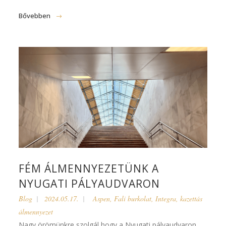
Bővebben
FÉM ÁLMENNYEZETÜNK A
NYUGATI PÁLYAUDVARON
Blog
2024.05.17.
Aspen
,
Fali burkolat
,
Integra
,
kazettás
álmennyezet
Nagy örömünkre szolgál hogy a Nyugati pályaudvaron