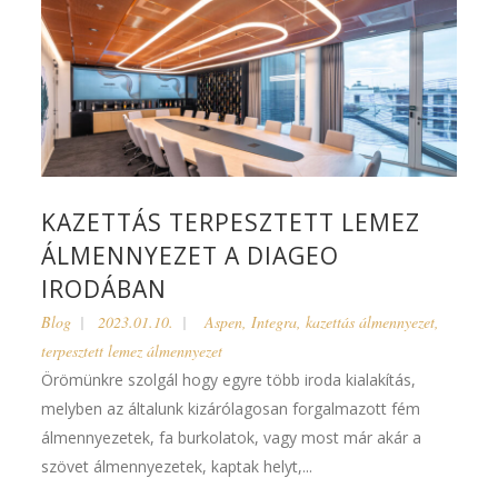
KAZETTÁS TERPESZTETT LEMEZ
ÁLMENNYEZET A DIAGEO
IRODÁBAN
Blog
2023.01.10.
Aspen
,
Integra
,
kazettás álmennyezet
,
terpesztett lemez álmennyezet
Örömünkre szolgál hogy egyre több iroda kialakítás,
melyben az általunk kizárólagosan forgalmazott fém
álmennyezetek, fa burkolatok, vagy most már akár a
szövet álmennyezetek, kaptak helyt,...