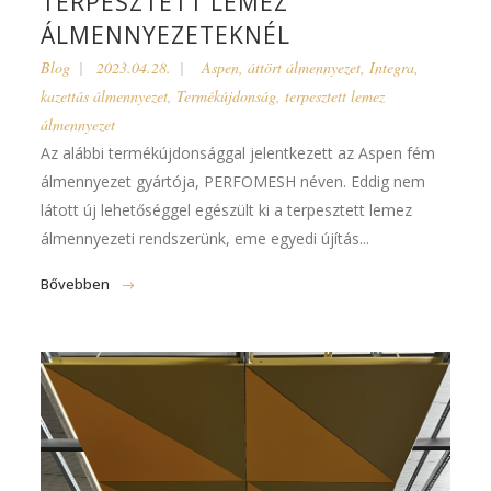
TERPESZTETT LEMEZ
ÁLMENNYEZETEKNÉL
Blog
2023.04.28.
Aspen
,
áttört álmennyezet
,
Integra
,
kazettás álmennyezet
,
Termékújdonság
,
terpesztett lemez
álmennyezet
Az alábbi termékújdonsággal jelentkezett az Aspen fém
álmennyezet gyártója, PERFOMESH néven. Eddig nem
látott új lehetőséggel egészült ki a terpesztett lemez
álmennyezeti rendszerünk, eme egyedi újítás...
Bővebben