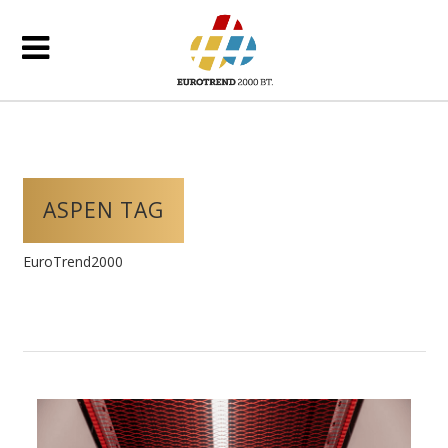
ASPEN TAG
EuroTrend2000
/
Posts tagged "Aspen"