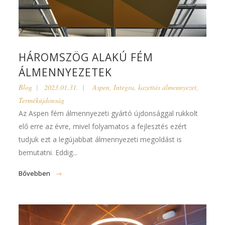
HÁROMSZÖG ALAKÚ FÉM
ÁLMENNYEZETEK
Blog
2023.01.31.
Aspen
,
Integra
,
kazettás álmennyezet
,
Termékújdonság
Az Aspen fém álmennyezeti gyártó újdonsággal rukkolt
elő erre az évre, mivel folyamatos a fejlesztés ezért
tudjuk ezt a legújabbat álmennyezeti megoldást is
bemutatni. Eddig...
Bővebben