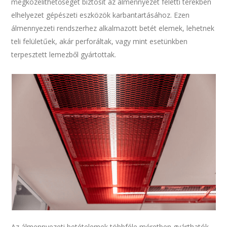
megközelíthetőséget biztosít az álmennyezet feletti terekben
elhelyezet gépészeti eszközök karbantartásához. Ezen
álmennyezeti rendszerhez alkalmazott betét elemek, lehetnek
teli felületűek, akár perforáltak, vagy mint esetünkben
terpesztett lemezből gyártottak.
Az álmennyezeti betételemek többféle méretben gyárthatók,