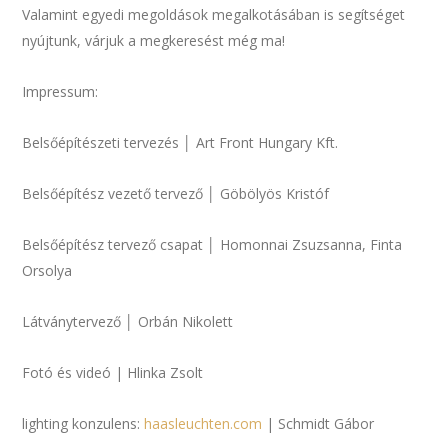
Valamint egyedi megoldások megalkotásában is segítséget
nyújtunk, várjuk a megkeresést még ma!
Impressum:
Belsőépítészeti tervezés │ Art Front Hungary Kft.
Belsőépítész vezető tervező │ Göbölyös Kristóf
Belsőépítész tervező csapat │ Homonnai Zsuzsanna, Finta
Orsolya
Látványtervező │ Orbán Nikolett
Fotó és videó | Hlinka Zsolt
lighting konzulens:
haasleuchten.com
| Schmidt Gábor