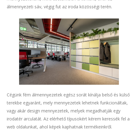
álmennyezeti sáv, végig fut az iroda közösségi terén.
Cégünk fém álmennyezetek egész sorát kínálja belső és külső
terekbe egyaránt, mely mennyezetek lehetnek funkcionáltak,
vagy akár design mennyezetek, melyek megadhatják egy
irodatér arculatát. Az elérhető típusokért kérem keressék fel a
web oldalunkat, ahol képek kaphatnak termékeinkről.