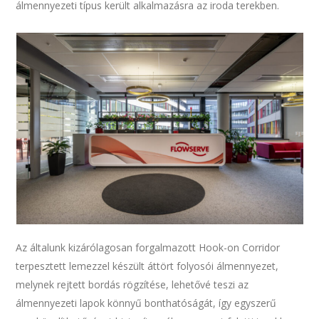
álmennyezeti típus került alkalmazásra az iroda terekben.
Az általunk kizárólagosan forgalmazott Hook-on Corridor
terpesztett lemezzel készült áttört folyosói álmennyezet,
melynek rejtett bordás rögzítése, lehetővé teszi az
álmennyezeti lapok könnyű bonthatóságát, így egyszerű