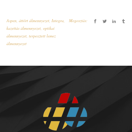
Aspen
,
áttört álmennyezet
,
Integra
,
Megosztás:
kazettás álmennyezet
,
optikai
álmennyezet
,
terpesztett lemez
álmennyezet