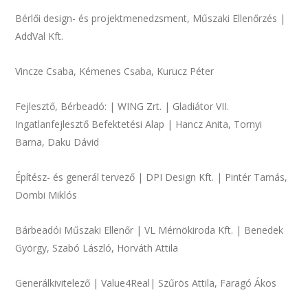
Bérlői design- és projektmenedzsment, Műszaki Ellenőrzés |
AddVal Kft.
Vincze Csaba, Kémenes Csaba, Kurucz Péter
Fejlesztő, Bérbeadó: | WING Zrt. | Gladiátor VII.
Ingatlanfejlesztő Befektetési Alap | Hancz Anita, Tornyi
Barna, Daku Dávid
Építész- és generál tervező | DPI Design Kft. | Pintér Tamás,
Dombi Miklós
Bárbeadói Műszaki Ellenőr | VL Mérnökiroda Kft. | Benedek
György, Szabó László, Horváth Attila
Generálkivitelező | Value4Real| Szűrös Attila, Faragó Ákos