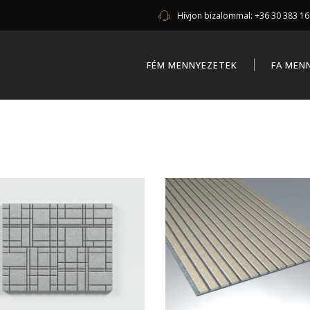
Hívjon bizalommal:
+36 30 383 1
FÉM MENNYEZETEK
FA MEN