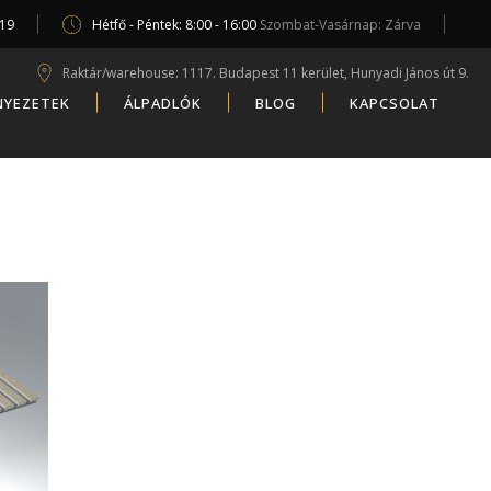
619
Hétfő - Péntek: 8:00 - 16:00
Szombat-Vasárnap: Zárva
Raktár/warehouse: 1117. Budapest 11 kerület, Hunyadi János út 9.
NYEZETEK
ÁLPADLÓK
BLOG
KAPCSOLAT