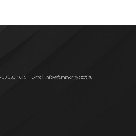
:
36 30 383 1619 | E-mail: info@femmennyezet.hu
!