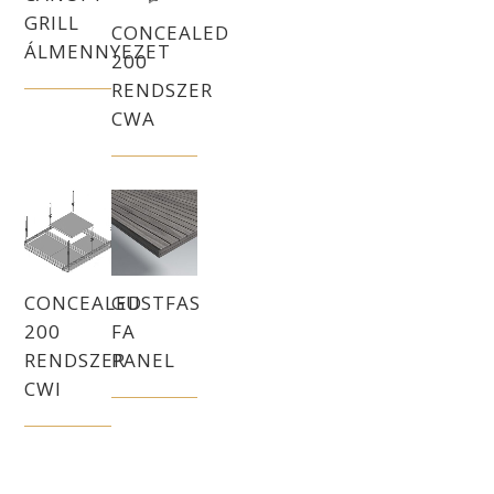
GRILL
CONCEALED
ÁLMENNYEZET
200
RENDSZER
CWA
CONCEALED
GUSTFAS
200
FA
RENDSZER
PANEL
CWI