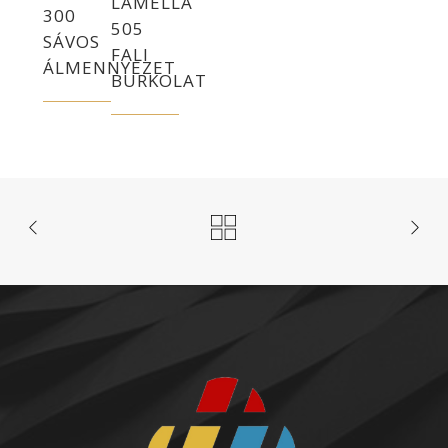
LAMELLA
300
505
SÁVOS
FALI
ÁLMENNYEZET
BURKOLAT