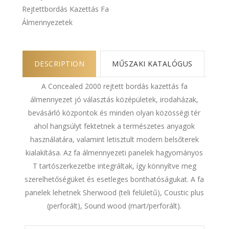
Rejtettbordás Kazettás Fa
Álmennyezetek
DESCRIPTION
MŰSZAKI KATALÓGUS
A Concealed 2000 rejtett bordás kazettás fa
álmennyezet jó választás középületek, irodaházak,
bevásárló központok és minden olyan közösségi tér
ahol hangsúlyt fektetnek a természetes anyagok
használatára, valamint letisztult modern belsőterek
kialakítása. Az fa álmennyezeti panelek hagyományos
T tartószerkezetbe integráltak, így könnyítve meg
szerelhetőségüket és esetleges bonthatóságukat. A fa
panelek lehetnek Sherwood (teli felületű), Coustic plus
(perforált), Sound wood (mart/perforált).