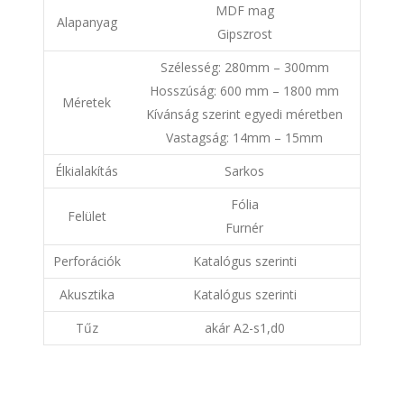
MDF mag
Alapanyag
Gipszrost
Szélesség: 280mm – 300mm
Hosszúság: 600 mm – 1800 mm
Méretek
Kívánság szerint egyedi méretben
Vastagság: 14mm – 15mm
Élkialakítás
Sarkos
Fólia
Felület
Furnér
Perforációk
Katalógus szerinti
Akusztika
Katalógus szerinti
Tűz
akár A2-s1,d0