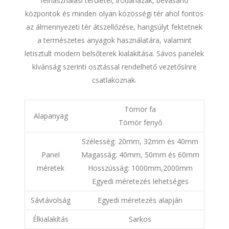
felhasználási területei, irodaházak, bevásárló
központok és minden olyan közösségi tér ahol fontos
az álmennyezeti tér átszellőzése, hangsúlyt fektetnek
a természetes anyagok használatára, valamint
letisztult modern belsőterek kialakítása. Sávos panelek
kívánság szerinti osztással rendelhető vezetősínre
csatlakoznak.
Tömör fa
Alapanyag
Tömör fenyő
Szélesség: 20mm, 32mm és 40mm
Panel
Magasság: 40mm, 50mm és 60mm
méretek
Hosszússág: 1000mm,2000mm
Egyedi méretezés lehetséges
Sávtávolság
Egyedi méretezés alapján
Élkialakítás
Sarkos