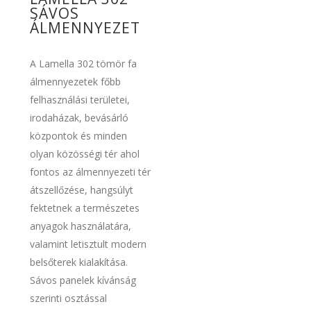
SÁVOS
ÁLMENNYEZET
A Lamella 302 tömör fa
álmennyezetek főbb
felhasználási területei,
irodaházak, bevásárló
központok és minden
olyan közösségi tér ahol
fontos az álmennyezeti tér
átszellőzése, hangsúlyt
fektetnek a természetes
anyagok használatára,
valamint letisztult modern
belsőterek kialakítása.
Sávos panelek kívánság
szerinti osztással