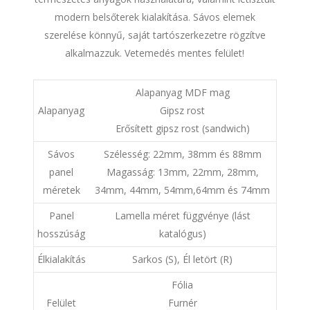
modern belsőterek kialakítása. Sávos elemek
szerelése könnyű, saját tartószerkezetre rögzítve
alkalmazzuk. Vetemedés mentes felület!
Alapanyag MDF mag
Alapanyag
Gipsz rost
Erősített gipsz rost (sandwich)
Sávos
Szélesség: 22mm, 38mm és 88mm
panel
Magasság: 13mm, 22mm, 28mm,
méretek
34mm, 44mm, 54mm,64mm és 74mm
Panel
Lamella méret függvénye (lást
hosszúság
katalógus)
Élkialakítás
Sarkos (S), Él letört (R)
Fólia
Felület
Furnér