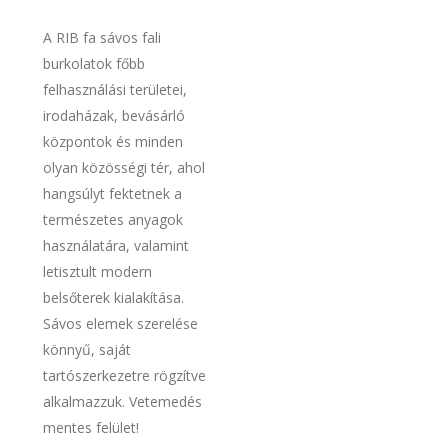
A RIB fa sávos fali
burkolatok főbb
felhasználási területei,
irodaházak, bevásárló
központok és minden
olyan közösségi tér, ahol
hangsúlyt fektetnek a
természetes anyagok
használatára, valamint
letisztult modern
belsőterek kialakítása.
Sávos elemek szerelése
könnyű, saját
tartószerkezetre rögzítve
alkalmazzuk. Vetemedés
mentes felület!