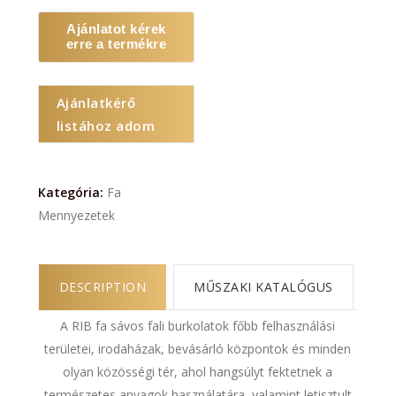
Ajánlatot kérek
erre a termékre
Ajánlatkérő
listához adom
Kategória:
Fa
Mennyezetek
DESCRIPTION
MŰSZAKI KATALÓGUS
A RIB fa sávos fali burkolatok főbb felhasználási
területei, irodaházak, bevásárló központok és minden
olyan közösségi tér, ahol hangsúlyt fektetnek a
természetes anyagok használatára, valamint letisztult