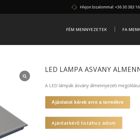
Hívjon bizalommal:
+36 30 383 1
FÉM MENNYEZETEK
FA MEN
LED LÁMPA ÁSVÁNY ÁLMEN
A LED lámpák ásvány álmennyezeti megoldása
Ajánlatot kérek erre a termékre
Ajánlatkérő listához adom