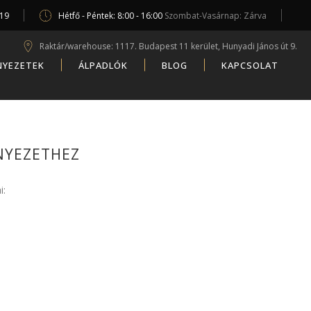
619
Hétfő - Péntek: 8:00 - 16:00
Szombat-Vasárnap: Zárva
Raktár/warehouse: 1117. Budapest 11 kerület, Hunyadi János út 9.
NYEZETEK
ÁLPADLÓK
BLOG
KAPCSOLAT
NYEZETHEZ
i: