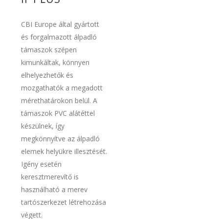
CBI Europe által gyártott
és forgalmazott álpadló
támaszok szépen
kimunkáltak, könnyen
elhelyezhetők és
mozgathatók a megadott
mérethatárokon belül. A
támaszok PVC alátéttel
készülnek, így
megkönnyítve az álpadló
elemek helyükre illesztését.
Igény esetén
keresztmerevítő is
használható a merev
tartószerkezet létrehozása
végett.