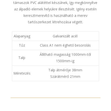
támaszok PVC alátéttel készülnek, így megkönnyítve
az álpadló elemek helyükre illesztését. Igény esetén
keresztmerevítő is használható a merev
tartószerkezet létrehozása végett.
Alapanyag
Galvanizált acél
Tűz
Class A1 nem éghető besorolás
Állítható magasság 1000mm-től
Talp
1500mm-ig
Talp átmérője 38mm
Méretezés
Szárátmérő 21mm