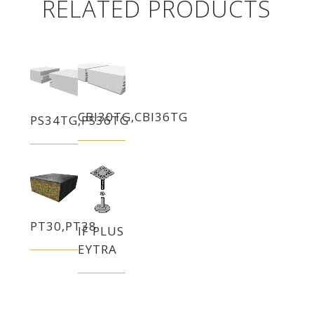
RELATED PRODUCTS
CBI30TG,CBI36TG
PS34TG,PS36TG
PT30,PT38
IF PLUS
EYTRA