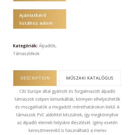
Ajánlatkérő
listához adom
Kategóriák:
Álpadlók
,
Támasztékok
DESCRIPTION
MŰSZAKI KATALÓGUS
CBI Europe által gyártott és forgalmazott álpadló
támaszok szépen kimunkáltak, könnyen elhelyezhetők
és mozgathatók a megadott mérethatárokon belül. A
támaszok PVC alátéttel készülnek, így megkönnyítve
az álpadló elemek helyükre illesztését. Igény esetén
keresztmerevítő is használható a merev