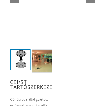
CBI/ST
TARTÓSZERKEZET
CBI Europe által gyártott
és forgalmazott álpadló