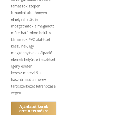
támaszok szépen
kimunkáltak, könnyen
elhelyezhetők és
mozgathatók a megadott
mérethatárokon belül. A
támaszok PVC alátéttel
készülnek, így
megkönnyítve az álpadló
elemek helyükre illesztését.
Igény esetén
keresztmerevítő is
használható a merev
tartószerkezet létrehozása
végett.
Ajánlatot kérek
erre a termékre