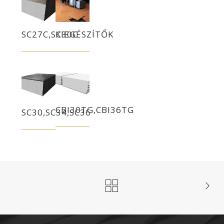
SC27C,SC30C
KIEGÉSZÍTŐK
CBI30TG,CBI36TG
SC30,SC34,SC36