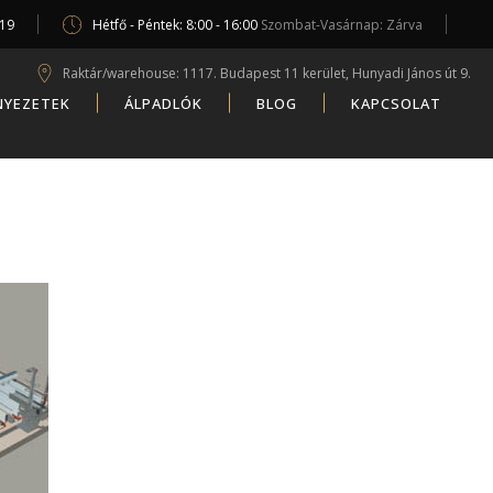
619
Hétfő - Péntek: 8:00 - 16:00
Szombat-Vasárnap: Zárva
Raktár/warehouse: 1117. Budapest 11 kerület, Hunyadi János út 9.
NYEZETEK
ÁLPADLÓK
BLOG
KAPCSOLAT