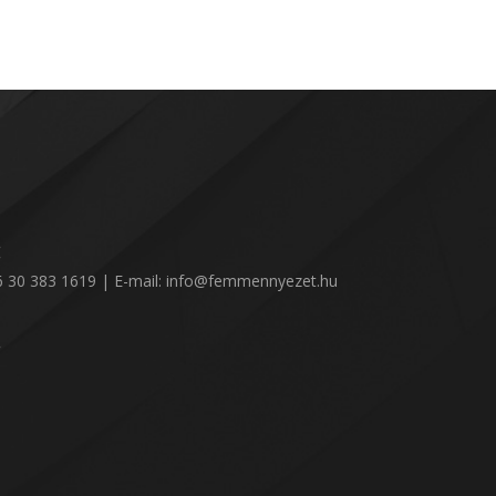
:
36 30 383 1619 | E-mail: info@femmennyezet.hu
!