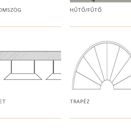
OMSZÖG
HŰTŐ/FŰTŐ
ET
TRAPÉZ