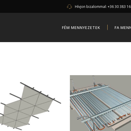
Hívjon bizalommal:
+36 30 383 1
FÉM MENNYEZETEK
FA MEN