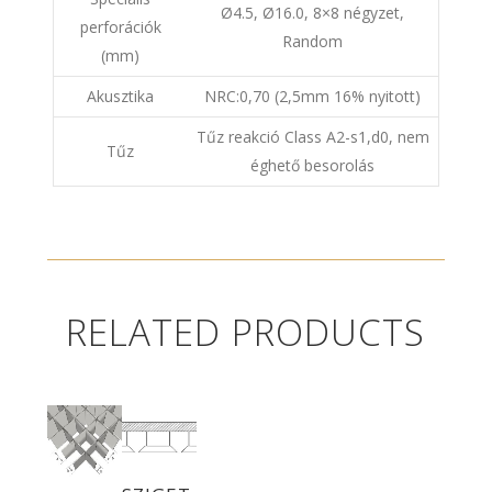
Ø4.5, Ø16.0, 8×8 négyzet,
perforációk
Random
(mm)
Akusztika
NRC:0,70 (2,5mm 16% nyitott)
Tűz reakció Class A2-s1,d0, nem
Tűz
éghető besorolás
RELATED PRODUCTS