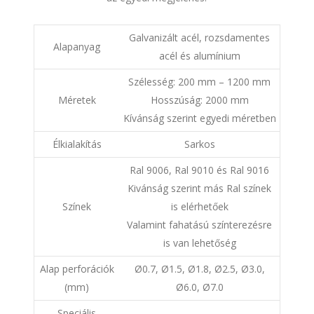
Galvanizált acél, rozsdamentes
Alapanyag
acél és alumínium
Szélesség: 200 mm – 1200 mm
Méretek
Hosszúság: 2000 mm
Kívánság szerint egyedi méretben
Élkialakítás
Sarkos
Ral 9006, Ral 9010 és Ral 9016
Kivánság szerint más Ral színek
Színek
is elérhetőek
Valamint fahatású színterezésre
is van lehetőség
Alap perforációk
Ø0.7, Ø1.5, Ø1.8, Ø2.5, Ø3.0,
(mm)
Ø6.0, Ø7.0
Speciális