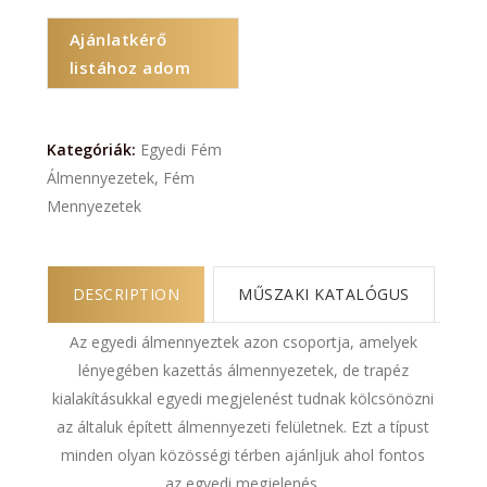
Ajánlatkérő
listához adom
Kategóriák:
Egyedi Fém
Álmennyezetek
,
Fém
Mennyezetek
DESCRIPTION
MŰSZAKI KATALÓGUS
Az egyedi álmennyeztek azon csoportja, amelyek
lényegében kazettás álmennyezetek, de trapéz
kialakításukkal egyedi megjelenést tudnak kölcsönözni
az általuk épített álmennyezeti felületnek. Ezt a típust
minden olyan közösségi térben ajánljuk ahol fontos
az egyedi megjelenés.