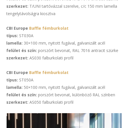
szerkezet:
T/UNI tartóvázzal szerelve, c/c 150 mm lamella
tengelytávolságra kiosztva
CBI Europe
Baffle fémburkolat
típus:
ST030A
lamella:
30×100 mm, nyitott fugával, galvanizált acél
felület és szín:
porszórt bevonat, RAL 7016 antracit szürke
szerkezet:
AS030 falburkolati profil
CBI Europe
Baffle fémburkolat
típus:
ST050A
lamella:
50×100 mm, nyitott fugával, galvanizált acél
felület és szín:
porszórt bevonat, különböző RAL színben
szerkezet:
AS050 falburkolati profil