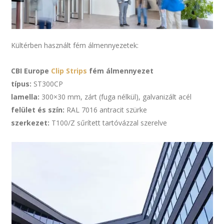
Kültérben használt fém álmennyezetek:
CBI Europe
Clip Strips
fém álmennyezet
típus:
ST300CP
lamella:
300×30 mm, zárt (fuga nélkül), galvanizált acél
felület és szín:
RAL 7016 antracit szürke
szerkezet:
T100/Z sűrített tartóvázzal szerelve