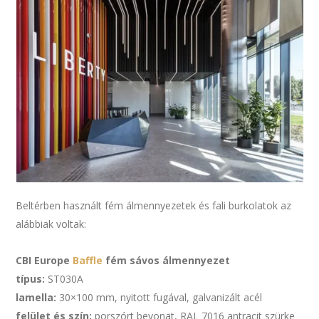
Beltérben használt fém álmennyezetek és fali burkolatok az
alábbiak voltak:
CBI Europe
Baffle
fém sávos álmennyezet
típus:
ST030A
lamella:
30×100 mm, nyitott fugával, galvanizált acél
felület és szín:
porszórt bevonat, RAL 7016 antracit szürke