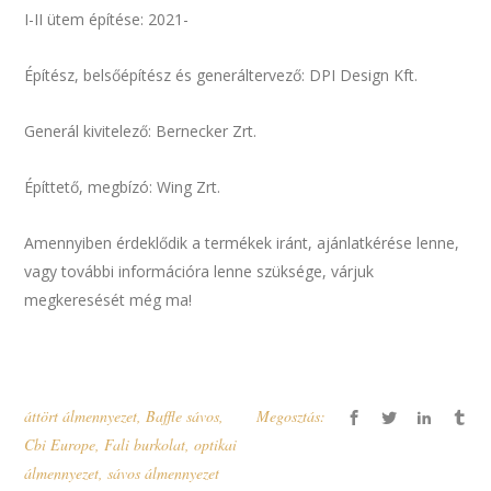
I-II ütem építése: 2021-
Építész, belsőépítész és generáltervező: DPI Design Kft.
Generál kivitelező: Bernecker Zrt.
Építtető, megbízó: Wing Zrt.
Amennyiben érdeklődik a termékek iránt, ajánlatkérése lenne,
vagy további információra lenne szüksége, várjuk
megkeresését még ma!
áttört álmennyezet
,
Baffle sávos
,
Megosztás:
Cbi Europe
,
Fali burkolat
,
optikai
álmennyezet
,
sávos álmennyezet