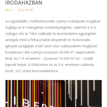
IRODAHÁZBAN
Blog
2024.04.09.
Az egyedülálló, multifunkcionális Liberty irodaépület magában
foglalja az A+ kategóriás irodahelyiségeket, valamint a 3-4
csillagos ibis & Tribe szállodát és kereskedelmi egységeket,
amelyek mind a felhasználók kényelmét és funkcionális
igényeit szolgálják. A két ütem első szakaszaként megépülő
komplexum déli szárnya összesen 20.000 m² alapterületet
kínál. Az 1-4. emeleten – összesen 10.000 m²-en – irodák
kapnak helyet. A földszinten és az 5-8. emeleten szállodai
terek, 332 szoba kerül kialakításra.