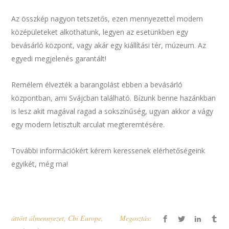
Az összkép nagyon tetszetős, ezen mennyezettel modern
középületeket alkothatunk, legyen az esetünkben egy
bevásárló központ, vagy akár egy kiállítási tér, múzeum. Az
egyedi megjelenés garantált!
Remélem élvezték a barangolást ebben a bevásárló
központban, ami Svájcban található. Bízunk benne hazánkban
is lesz akit magával ragad a sokszínűség, ugyan akkor a vágy
egy modern letisztult arculat megteremtésére.
További információkért kérem keressenek elérhetőségeink
egyikét, még ma!
áttört álmennyezet
,
Cbi Europe
,
Megosztás: