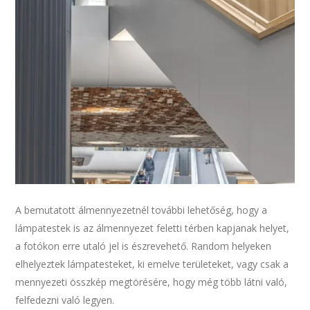
A bemutatott álmennyezetnél további lehetőség, hogy a
lámpatestek is az álmennyezet feletti térben kapjanak helyet,
a fotókon erre utaló jel is észrevehető. Random helyeken
elhelyeztek lámpatesteket, ki emelve területeket, vagy csak a
mennyezeti összkép megtörésére, hogy még több látni való,
felfedezni való legyen.