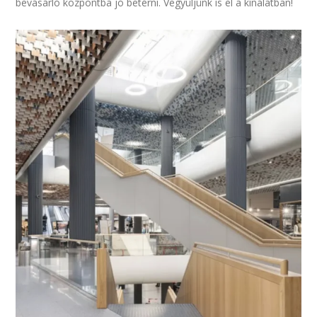
bevásárló központba jó betérni. Vegyüljünk is el a kínálatban!