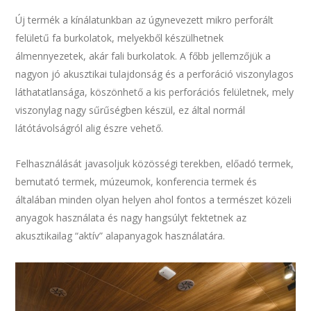
Új termék a kínálatunkban az úgynevezett mikro perforált
felületű fa burkolatok, melyekből készülhetnek
álmennyezetek, akár fali burkolatok. A főbb jellemzőjük a
nagyon jó akusztikai tulajdonság és a perforáció viszonylagos
láthatatlansága, köszönhető a kis perforációs felületnek, mely
viszonylag nagy sűrűségben készül, ez által normál
látótávolságról alig észre vehető.
Felhasználását javasoljuk közösségi terekben, előadó termek,
bemutató termek, múzeumok, konferencia termek és
általában minden olyan helyen ahol fontos a természet közeli
anyagok használata és nagy hangsúlyt fektetnek az
akusztikailag “aktív” alapanyagok használatára.