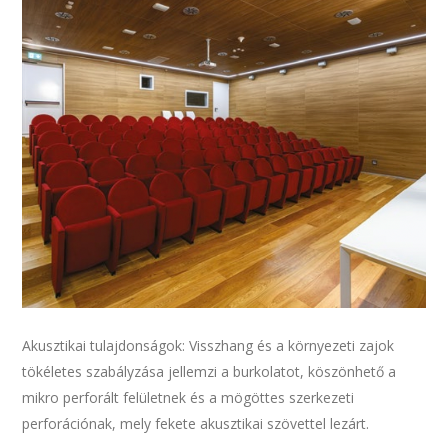
Akusztikai tulajdonságok: Visszhang és a környezeti zajok
tökéletes szabályzása jellemzi a burkolatot, köszönhető a
mikro perforált felületnek és a mögöttes szerkezeti
perforációnak, mely fekete akusztikai szövettel lezárt.