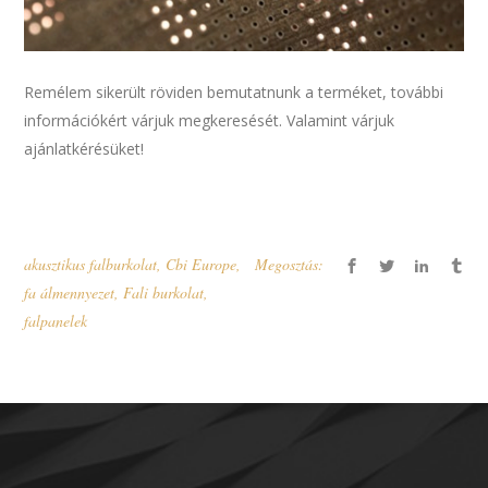
Remélem sikerült röviden bemutatnunk a terméket, további
információkért várjuk megkeresését. Valamint várjuk
ajánlatkérésüket!
akusztikus falburkolat
,
Cbi Europe
,
Megosztás:
fa álmennyezet
,
Fali burkolat
,
falpanelek