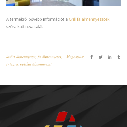
A termékről bővebb információt a
Grill fa álmennyezetek
szóra kattintva talál.
áttört álmennyezet
,
fa álmennyezet
,
Megosztás:
Integra
,
optikai álmennyezet