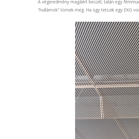
A végeredmény magáért beszél, talán egy fémmunkás
“hullámok” törnek meg. Ha úgy tetszik egy EKG vo