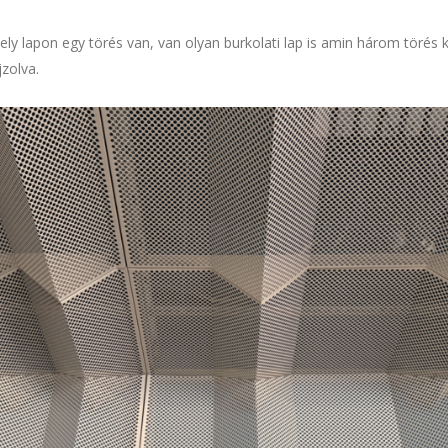
amely lapon egy törés van, van olyan burkolati lap is amin három törés 
zolva.