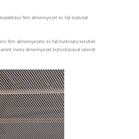
kialakítású fém álmennyezet és fali burkolat
erű fém álmennyezete és fali burkolata kerültek
lamint minta álmennyezet biztosításával sikerült