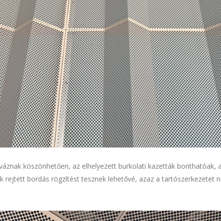
óváznak köszönhetően, az elhelyezett burkolati kazetták bonthatóak, a
 rejtett bordás rögzítést tesznek lehetővé, azaz a tartószerkezetet n