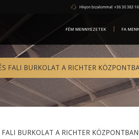
Hívjon bizalommal:
+36 30 383 1
FÉM MENNYEZETEK
FA MEN
ÉS FALI BURKOLAT A RICHTER KÖZPONTB
 FALI BURKOLAT A RICHTER KÖZPONTBAN