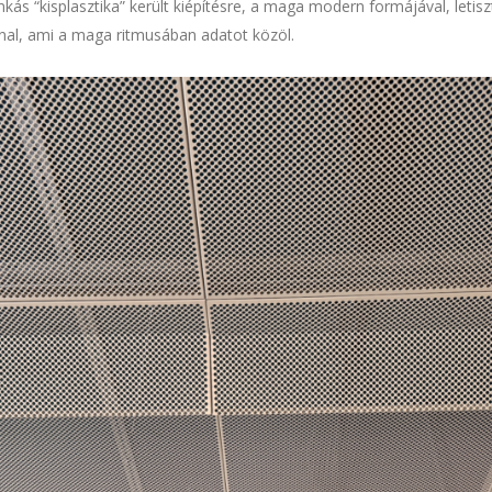
 “kisplasztika” került kiépítésre, a maga modern formájával, letisztu
nal, ami a maga ritmusában adatot közöl.