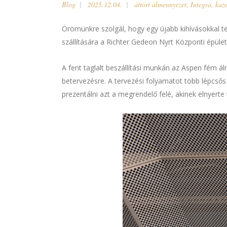
Blog
2025.12.04.
áttört álmennyezet
,
Integra
,
kaz
Örömünkre szolgál, hogy egy újabb kihívásokkal te
szállítására a Richter Gedeon Nyrt Központi épület
A fent taglalt beszállítási munkán az Aspen fém á
betervezésre. A tervezési folyamatot több lépcsős 
prezentálni azt a megrendelő felé, akinek elnyert