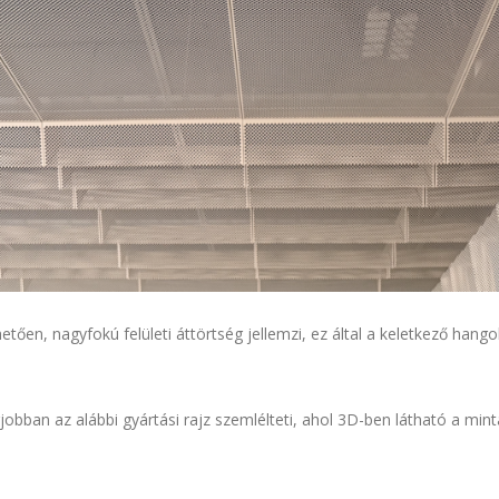
tően, nagyfokú felületi áttörtség jellemzi, ez által a keletkező hango
jobban az alábbi gyártási rajz szemlélteti, ahol 3D-ben látható a mintá