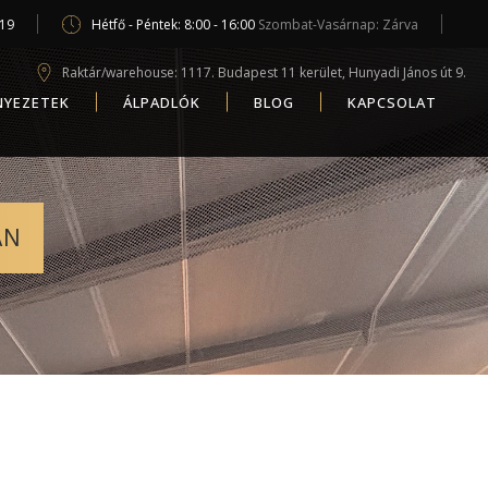
619
Hétfő - Péntek: 8:00 - 16:00
Szombat-Vasárnap: Zárva
Raktár/warehouse: 1117. Budapest 11 kerület, Hunyadi János út 9.
NYEZETEK
ÁLPADLÓK
BLOG
KAPCSOLAT
AN