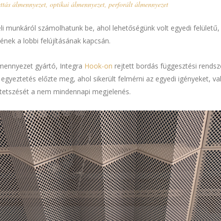
ettás álmennyezet
,
optikai álmennyezet
,
perforált álmennyezet
li munkáról számolhatunk be, ahol lehetőségünk volt egyedi felületű, 
ének a lobbi felújításának kapcsán.
lmennyezet gyártó, Integra
Hook-on
rejtett bordás függesztési rendsz
egyeztetés előzte meg, ahol sikerült felmérni az egyedi igényeket, va
e tetszését a nem mindennapi megjelenés.