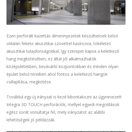
Ezen perforált kazettás álmennyezetek készülhetnek belső
oldalán fekete akusztikai szövettel kasírozva, tökéletes
akusztikai tulajdonságokkal, így szerepet kapva a keletkező
hang megkötésében, ez által jól alkalmazhatók
középületekben, bevásárló központokban és minden olyan
épület belső tereiben ahol fontos a keletkező hangok
csillapítása, megkötése.
Továbbá egy új irányzat is kezd kibontakozni az úgynevezett
Integra 3D TOUCH perforációk, mellyel egyedi megoldások
egész sorát vonultatja fel, mely irányzatot az alábbi
lehetőségek jó példázzák.