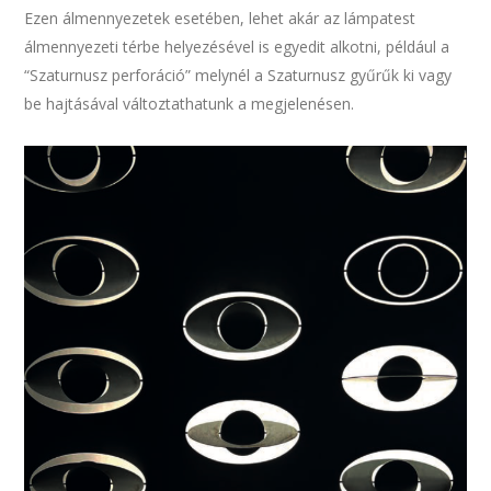
Ezen álmennyezetek esetében, lehet akár az lámpatest
álmennyezeti térbe helyezésével is egyedit alkotni, például a
“Szaturnusz perforáció” melynél a Szaturnusz gyűrűk ki vagy
be hajtásával változtathatunk a megjelenésen.