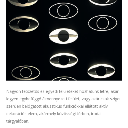
Nagyon tetszetős és egyedi felületeket hozhatunk létre, akár
legyen egybefüggő álmennyezeti felület, vagy akár csak sziget
szerűen belógatott akusztikus funkciókkal ellátott aktív
dekorációs elem, akármely közösségi térben, irodai
tárgyalóban.