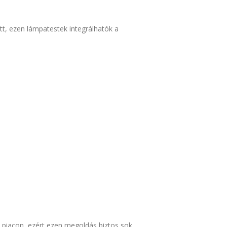
t, ezen lámpatestek integrálhatók a
i piacon, ezért ezen megoldás biztos sok