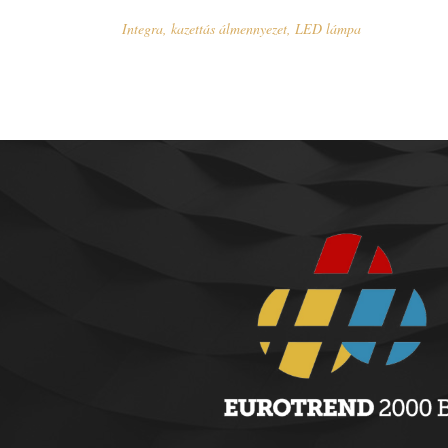
Integra
,
kazettás álmennyezet
,
LED lámpa