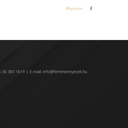
Megosztás:
:
36 30 383 1619 | E-mail: info@femmennyezet.hu
!