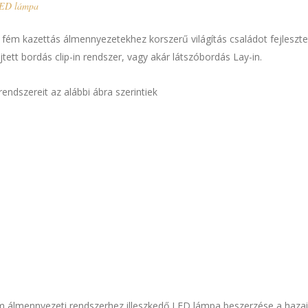
ED lámpa
m kazettás álmennyezetekhez korszerű világítás családot fejlesztet
jtett bordás clip-in rendszer, vagy akár látszóbordás Lay-in.
endszereit az alábbi ábra szerintiek
fém álmennyezeti rendszerhez illeszkedő LED lámpa beszerzése a haza