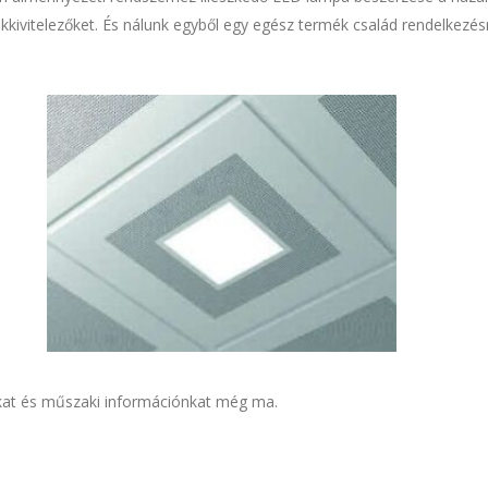
akkivitelezőket. És nálunk egyből egy egész termék család rendelkezés
kat és műszaki információnkat még ma.