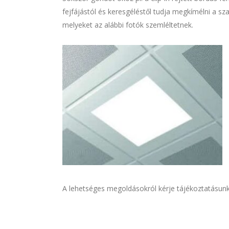
fejfájástól és keresgéléstől tudja megkímélni a sz
melyeket az alábbi fotók szemléltetnek.
A lehetséges megoldásokról kérje tájékoztatásun