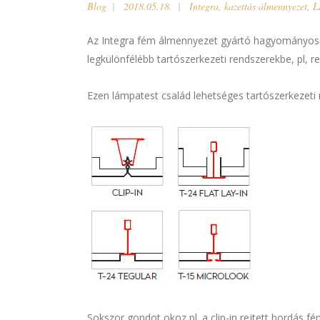
Blog
2018.05.18.
Integra
,
kazettás álmennyezet
,
L
Az Integra fém álmennyezet gyártó hagyományos fé
legkülönfélébb tartószerkezeti rendszerekbe, pl, re
Ezen lámpatest család lehetséges tartószerkezeti r
Sokszor gondot okoz pl. a clip-in rejtett bordás 