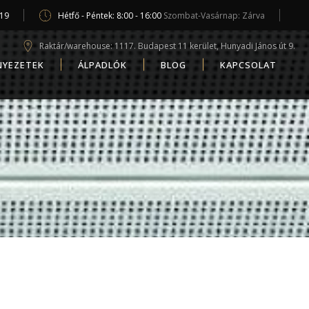
619
Hétfő - Péntek: 8:00 - 16:00
Szombat-Vasárnap: Zárva
Raktár/warehouse: 1117. Budapest 11 kerület, Hunyadi János út 9.
NYEZETEK
ÁLPADLÓK
BLOG
KAPCSOLAT