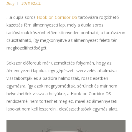
Blog
2018.02.02.
…a dupla soros
Hook-on Corridor DS
tartóvázra rögzíthető
kazettás fém álmennyezeti lap, mely a dupla soros
tartóváznak köszönhetően könnyedén bontható, a tartóvázon
csúsztatható, így megkönnyítve az álmennyezet feletti tér
megközelíthetőségét.
Sokszor előfordult már üzemeltetés folyamán, hogy az
álmennyezeti lapokat egy gépészeti szervizelés alkalmával
visszabontják és a padlóra halmozzák, rossz esetben
egymásra, így azok megnyomódtak, sérülnek és már nem
helyezhetőek vissza a helyükre, a Hook-on Corridor DS
rendszernél nem történhet meg ez, mivel az álmennyezeti
lapokat nem kell leszerelni, elcsúsztathatóak egymás alatt.