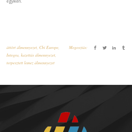
egyikén.
áttört álmennyezet
,
Cbi Europe
,
Megosztás:
Integra
,
kazettás álmennyezet
,
terpesztett lemez álmennyezet