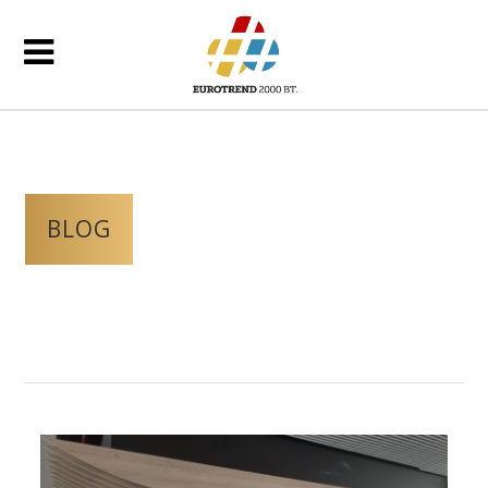
BLOG
EuroTrend2000
/
Blog
(Oldal 2)