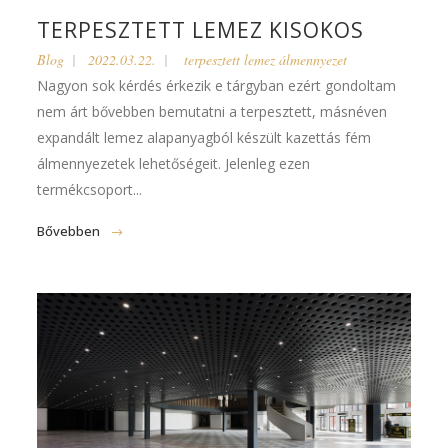
TERPESZTETT LEMEZ KISOKOS
Blog
2022.03.22.
terpesztett lemez álmennyezet
Nagyon sok kérdés érkezik e tárgyban ezért gondoltam
nem árt bővebben bemutatni a terpesztett, másnéven
expandált lemez alapanyagból készült kazettás fém
álmennyezetek lehetőségeit. Jelenleg ezen
termékcsoport...
Bővebben