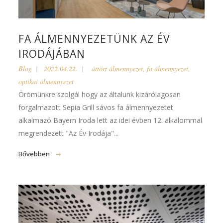
FA ÁLMENNYEZETÜNK AZ ÉV
IRODÁJÁBAN
Blog
2022.04.22.
áttört álmennyezet
,
fa álmennyezet
,
optikai álmennyezet
Örömünkre szolgál hogy az általunk kizárólagosan
forgalmazott Sepia Grill sávos fa álmennyezetet
alkalmazó Bayern Iroda lett az idei évben 12. alkalommal
megrendezett "Az Év Irodája"...
Bővebben