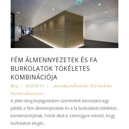
FÉM ÁLMENNYEZETEK ÉS FA
BURKOLATOK TÖKÉLETES
KOMBINÁCIÓJA
Blog
2022.05.13.
akusztikus falburkolat
,
Fali burkolat
,
kazettás álmennyezet
A jelen blog bejegyzésben szeretnénk bemutatni egy
példát a fém álmennyezetek és a fa burkolatok tökéletes
kombinációjának. Fotók által is szemügyre vehető, hogy
burkolatok eleget...