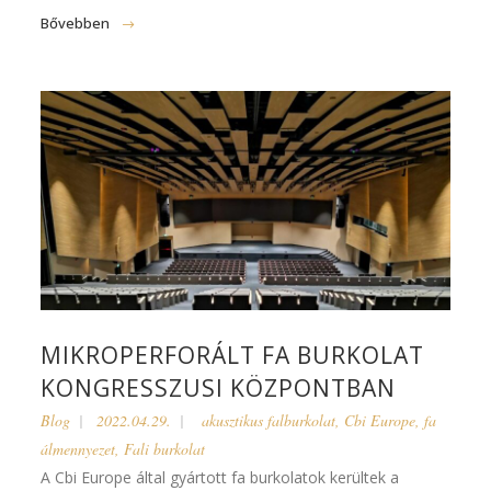
Bővebben
MIKROPERFORÁLT FA BURKOLAT
KONGRESSZUSI KÖZPONTBAN
Blog
2022.04.29.
akusztikus falburkolat
,
Cbi Europe
,
fa
álmennyezet
,
Fali burkolat
A Cbi Europe által gyártott fa burkolatok kerültek a