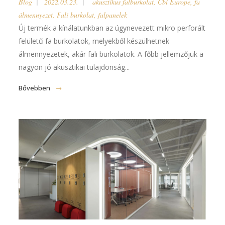
Blog
2022.03.23.
akusztikus falburkolat
,
Cbi Europe
,
fa
álmennyezet
,
Fali burkolat
,
falpanelek
Új termék a kínálatunkban az úgynevezett mikro perforált
felületű fa burkolatok, melyekből készülhetnek
álmennyezetek, akár fali burkolatok. A főbb jellemzőjük a
nagyon jó akusztikai tulajdonság...
Bővebben