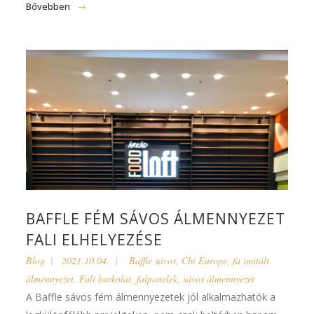
Bővebben
BAFFLE FÉM SÁVOS ÁLMENNYEZET
FALI ELHELYEZÉSE
Blog
2021.10.04.
Baffle sávos
,
Cbi Europe
,
fa imitált
álmennyezet
,
Fali burkolat
,
falpanelek
,
sávos álmennyezet
A Baffle sávos fém álmennyezetek jól alkalmazhatók a