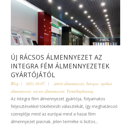
ÚJ RÁCSOS ÁLMENNYEZET AZ
INTEGRA FÉM ÁLMENNYEZETEK
GYÁRTÓJÁTÓL
Blog
2021.10.07.
áttört álmennyezet
,
Integra
,
optikai
álmennyezet
,
rácsos álmennyezet
,
Termékújdonság
Az Integra fém álmennyezet gyártója, folyamatos
feljesztésekkel tökéletesíti választékát, így meghatározó
szereplője mind az európai mind a hazai fém
álmennyezet piacnak. Jelen terméke is biztos...