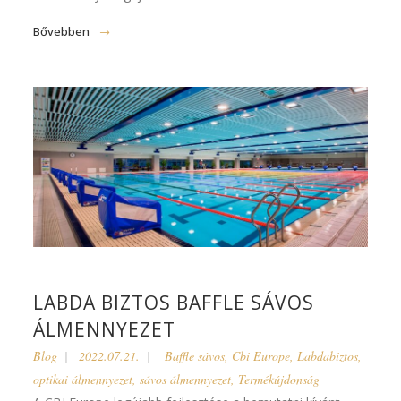
Bővebben
LABDA BIZTOS BAFFLE SÁVOS
ÁLMENNYEZET
Blog
2022.07.21.
Baffle sávos
,
Cbi Europe
,
Labdabiztos
,
optikai álmennyezet
,
sávos álmennyezet
,
Termékújdonság