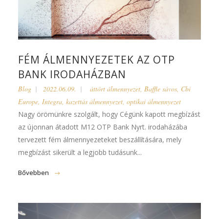
FÉM ÁLMENNYEZETEK AZ OTP
BANK IRODAHÁZBAN
Blog
2022.06.09.
áttört álmennyezet
,
Baffle sávos
,
Cbi
Europe
,
Integra
,
kazettás álmennyezet
,
optikai álmennyezet
Nagy örömünkre szolgált, hogy Cégünk kapott megbízást
az újonnan átadott M12 OTP Bank Nyrt. irodaházába
tervezett fém álmennyezeteket beszállítására, mely
megbízást sikerült a legjobb tudásunk...
Bővebben