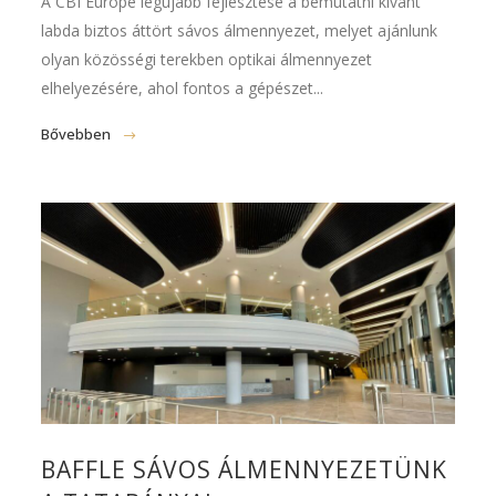
A CBI Europe legújabb fejlesztése a bemutatni kívánt
labda biztos áttört sávos álmennyezet, melyet ajánlunk
olyan közösségi terekben optikai álmennyezet
elhelyezésére, ahol fontos a gépészet...
Bővebben
BAFFLE SÁVOS ÁLMENNYEZETÜNK