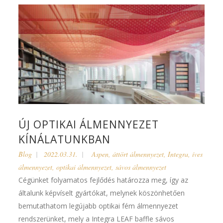
ÚJ OPTIKAI ÁLMENNYEZET
KÍNÁLATUNKBAN
Blog
2022.03.31.
Aspen
,
áttört álmennyezet
,
Integra
,
íves
álmennyezet
,
optikai álmennyezet
,
sávos álmennyezet
Cégünket folyamatos fejlődés határozza meg, így az
általunk képvíselt gyártókat, melynek köszönhetően
bemutathatom legújabb optikai fém álmennyezet
rendszerünket, mely a Integra LEAF baffle sávos