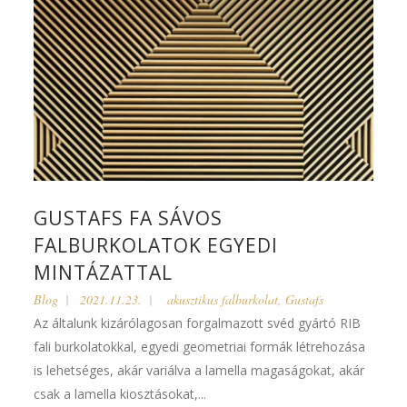
GUSTAFS FA SÁVOS
FALBURKOLATOK EGYEDI
MINTÁZATTAL
Blog
2021.11.23.
akusztikus falburkolat
,
Gustafs
Az általunk kizárólagosan forgalmazott svéd gyártó RIB
fali burkolatokkal, egyedi geometriai formák létrehozása
is lehetséges, akár variálva a lamella magaságokat, akár
csak a lamella kiosztásokat,...