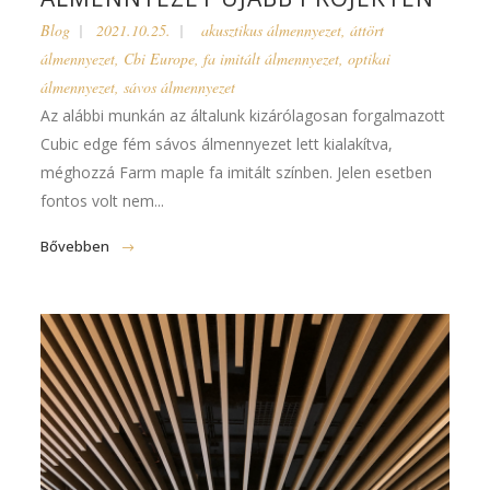
Blog
2021.10.25.
akusztikus álmennyezet
,
áttört
álmennyezet
,
Cbi Europe
,
fa imitált álmennyezet
,
optikai
álmennyezet
,
sávos álmennyezet
Az alábbi munkán az általunk kizárólagosan forgalmazott
Cubic edge fém sávos álmennyezet lett kialakítva,
méghozzá Farm maple fa imitált színben. Jelen esetben
fontos volt nem...
Bővebben