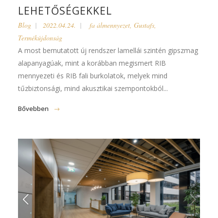
LEHETŐSÉGEKKEL
Blog
2022.04.24.
fa álmennyezet
,
Gustafs
,
Termékújdonság
A most bemutatott új rendszer lamellái szintén gipszmag
alapanyagúak, mint a korábban megismert RIB
mennyezeti és RIB fali burkolatok, melyek mind
tűzbiztonsági, mind akusztikai szempontokból...
Bővebben