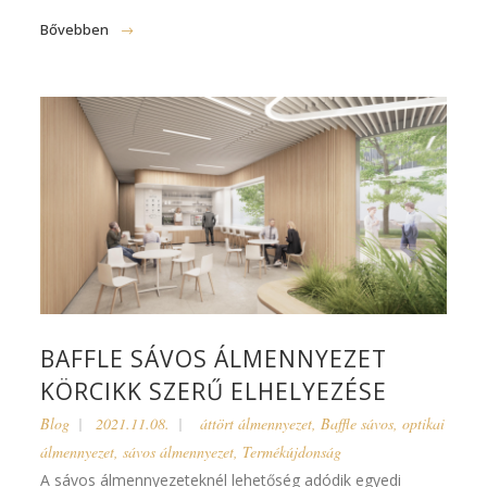
Bővebben
BAFFLE SÁVOS ÁLMENNYEZET
KÖRCIKK SZERŰ ELHELYEZÉSE
Blog
2021.11.08.
áttört álmennyezet
,
Baffle sávos
,
optikai
álmennyezet
,
sávos álmennyezet
,
Termékújdonság
A sávos álmennyezeteknél lehetőség adódik egyedi