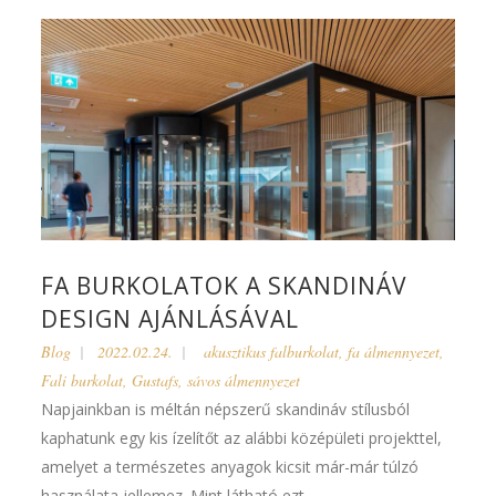
FA BURKOLATOK A SKANDINÁV
DESIGN AJÁNLÁSÁVAL
Blog
2022.02.24.
akusztikus falburkolat
,
fa álmennyezet
,
Fali burkolat
,
Gustafs
,
sávos álmennyezet
Napjainkban is méltán népszerű skandináv stílusból
kaphatunk egy kis ízelítőt az alábbi középületi projekttel,
amelyet a természetes anyagok kicsit már-már túlzó
használata jellemez. Mint látható ezt...