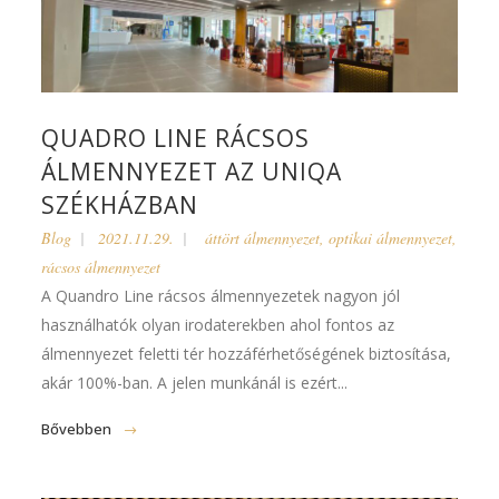
QUADRO LINE RÁCSOS
ÁLMENNYEZET AZ UNIQA
SZÉKHÁZBAN
Blog
2021.11.29.
áttört álmennyezet
,
optikai álmennyezet
,
rácsos álmennyezet
A Quandro Line rácsos álmennyezetek nagyon jól
használhatók olyan irodaterekben ahol fontos az
álmennyezet feletti tér hozzáférhetőségének biztosítása,
akár 100%-ban. A jelen munkánál is ezért...
Bővebben