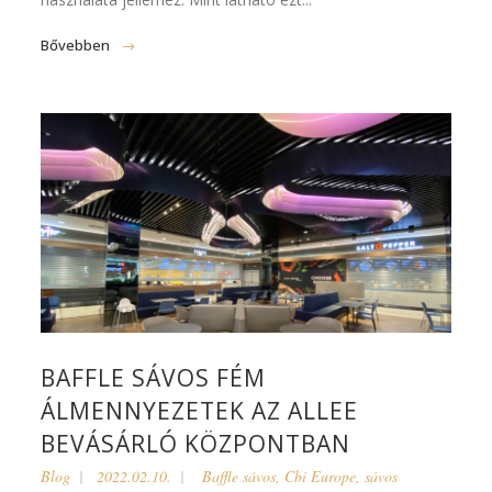
Bővebben
BAFFLE SÁVOS FÉM
ÁLMENNYEZETEK AZ ALLEE
BEVÁSÁRLÓ KÖZPONTBAN
Blog
2022.02.10.
Baffle sávos
,
Cbi Europe
,
sávos