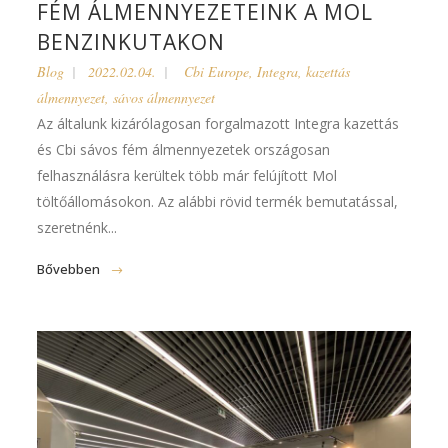
FÉM ÁLMENNYEZETEINK A MOL
BENZINKUTAKON
Blog
2022.02.04.
Cbi Europe
,
Integra
,
kazettás
álmennyezet
,
sávos álmennyezet
Az általunk kizárólagosan forgalmazott Integra kazettás
és Cbi sávos fém álmennyezetek országosan
felhasználásra kerültek több már felújított Mol
töltőállomásokon. Az alábbi rövid termék bemutatással,
szeretnénk...
Bővebben