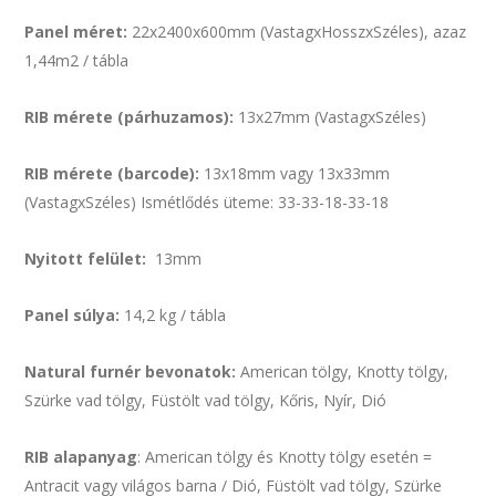
Panel méret:
22x2400x600mm (VastagxHosszxSzéles), azaz
1,44m2 / tábla
RIB mérete (párhuzamos):
13x27mm (VastagxSzéles)
RIB mérete (barcode):
13x18mm vagy 13x33mm
(VastagxSzéles) Ismétlődés üteme: 33-33-18-33-18
Nyitott felület:
13mm
Panel súlya:
14,2 kg / tábla
Natural furnér bevonatok:
American tölgy, Knotty tölgy,
Szürke vad tölgy, Füstölt vad tölgy, Kőris, Nyír, Dió
RIB alapanyag
: American tölgy és Knotty tölgy esetén =
Antracit vagy világos barna / Dió, Füstölt vad tölgy, Szürke