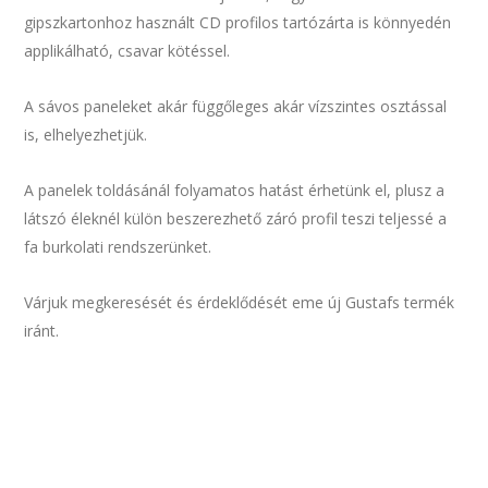
gipszkartonhoz használt CD profilos tartózárta is könnyedén
applikálható, csavar kötéssel.
A sávos paneleket akár függőleges akár vízszintes osztással
is, elhelyezhetjük.
A panelek toldásánál folyamatos hatást érhetünk el, plusz a
látszó éleknél külön beszerezhető záró profil teszi teljessé a
fa burkolati rendszerünket.
Várjuk megkeresését és érdeklődését eme új Gustafs termék
iránt.