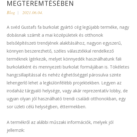
MEGTEREMTÉSÉBEN
Blog
2021.06.04.
A svéd Gustafs fa burkolat gyártó cég legújabb terméke, nagy
dobásnak számít a mai középületek és otthonok
belsőépítészeti trendjének alakításához, nagyon egyszerű,
könnyen beszerezhető, széles választékkal rendelkező
terméknek ígérkezik, melyet könnyedék használhatunk fali
burkolatként és mennyezeti burkolat formájában is. Tökéletes
hangcsillapítással és nehéz éghetőséggel párosulva szinte
lehengerlő lehet a legkülönfélébb projektekben. Legyen az
irodaház tárgyaló helysége, vagy akár reprezentatív lobby, de
ugyan olyan jól használható trendi családi otthonokban, egy
sor üzleti célú helységben, éttermekben.
A termékről az alábbi műszaki információk, melyek jól
jellemzik: