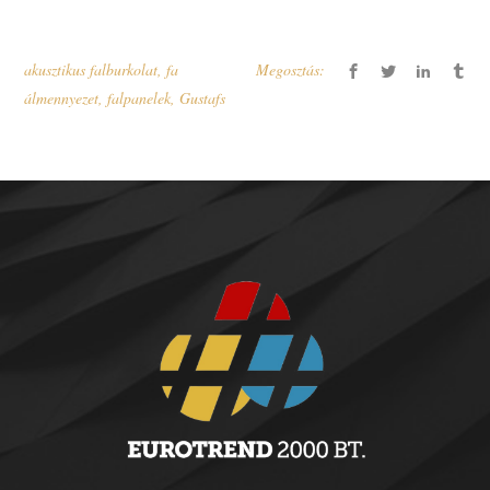
akusztikus falburkolat
,
fa
Megosztás:
álmennyezet
,
falpanelek
,
Gustafs