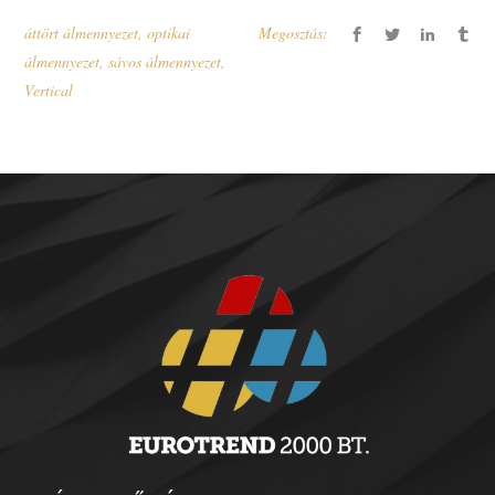
áttört álmennyezet
,
optikai
Megosztás:
álmennyezet
,
sávos álmennyezet
,
Vertical