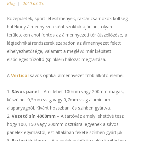
Blog
2020.03.25.
Középületek, sport létesítmények, raktár csarnokok költség
hatékony álmennyezeteként szoktuk ajánlani, olyan
területeken ahol fontos az álmennyezeti tér átszellőzése, a
légtechnikai rendszerek szabadon az álmennyezet felett
elhelyezhetősége, valamint a meglévő már kiépített
elsődleges tűzoltó (spinkler) hálózat megtartása.
A
Vertical
sávos optikai álmennyezet főbb alkotó elemei:
Sávos panel
– Ami lehet 100mm vagy 200mm magas,
készülhet 0,5mm vstg vagy 0,7mm vstg alumínium
alapanyagból. Kívánt hosszban, és színben gyártva.
Vezető sín 4000mm
– A tartóváz amely lehetővé teszi
hogy 100, 150 vagy 200mm osztásra legyenek a sávos
panelek egymástól, ezt általában fekete színben gyártjuk.
Biztosító klipsz
– A panelek helyükön való rögzítésben