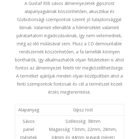
A Gustaf RIB sávos álmennyezetek gipszrost
alapanyaguknak köszönhetően, akusztikai és
tűzbiztonsági szempontok szerint jó tulajdonsággal
bírnak. Valamint ellenállók a hőmérséklet valamint
páratartalom ingadozásoknak, így nem vetemednek,
még az idő múlásával sem. Plusz a CD demountable
rendszernek köszönhetően, a fa lamellák könnyen
bonthatók, így alkalmazhatók olyan felületeken is ahol
fontos az álmennyezet feletti tér megközelíthetősége.
A terméket ajánljuk minden olyan középültben ahol a
fenti szempontok fontosak és cél a természet közeli
érzés megteremtése.
Alapanyag
Gipsz rost
Sávos
Szélesség: 38mm
panel
Magasság: 13mm, 22mm, 28mm,
méretek
34mm és 44mm (egyedi méret)