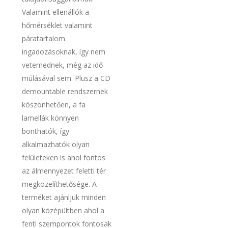
Valamint ellenállók a
hőmérséklet valamint
páratartalom
ingadozásoknak, így nem
vetemednek, még az idő
múlásával sem. Plusz a CD
demountable rendszernek
köszönhetően, a fa
lamellák könnyen
bonthatók, így
alkalmazhatók olyan
felületeken is ahol fontos
az álmennyezet feletti tér
megközelíthetősége. A
terméket ajánljuk minden
olyan középültben ahol a
fenti szempontok fontosak