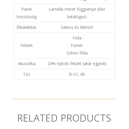
Panel
Lamella méret függvénye (lást
hosszúság
katalógus)
Élkialakítás
Sarkos és élletört
Fólia
Felület
Furnér
Színes fólia
Akusztika
24% nyitott felület (akár egyedi)
Tűz
B-S1, d0
RELATED PRODUCTS