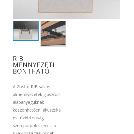
RIB
MENNYEZETI
BONTHATÓ
A Gustaf RIB sávos
álmennyezetek gipszrost
alapanyaguknak
köszönhetően, akusztikai
és tűzbiztonsági
szempontok szerint jó
tulajdonsággal bírnak.