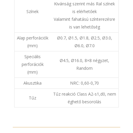
Kivánság szerint más Ral színek
Színek
is elérhetőek
Valamint fahatású színterezésre
is van lehetőség
Alap perforációk
Ø0.7, Ø1.5, Ø1.8, Ø2.5, Ø3.0,
(mm)
Ø6.0, Ø7.0
Speciális
Ø4.5, Ø16.0, 8×8 négyzet,
perforációk
Random
(mm)
Akusztika
NRC: 0,60-0,70
Tűz reakció Class A2-s1,d0, nem
Tűz
éghető besorolás