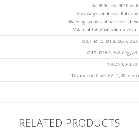
Ral 9006, Ral 9010 és R
Kivánság szerint más Ral színe
Kívánság szerint antibakteriális bev
Valamint fahatású színterezésre 
Ø0.7, Ø1.5, Ø1.8, Ø2.5, Ø3.0
Ø4.5, Ø16.0, 8×8 négyze
NRC: 0,60-0,70
Tűz reakció Class A2-s1,d0, nem
RELATED PRODUCTS