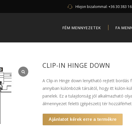
Hívjon bizalommal:
+36 30 383 1
FÉM MENNYEZETEK
FA MEN
CLIP-IN HINGE DOWN
A Clip-in Hinge down lenyitható rejtett bordás
annyiban különbözik társától, hogy itt külön-k
panelek. Ez a tulajdonság jól alkalmazható oly
álmennyezet feletti (gépészeti) tér hozzáférhe
Ajánlatot kérek erre a termékre