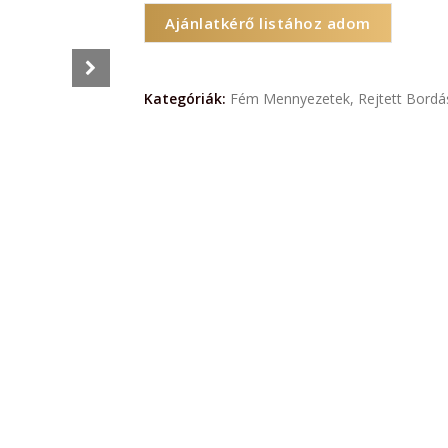
Ajánlatkérő listához adom
Kategóriák:
Fém Mennyezetek
,
Rejtett Bord