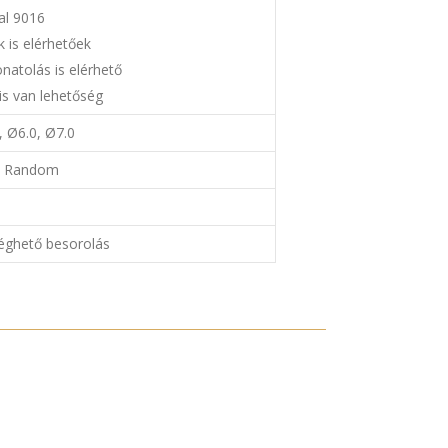
al 9016
k is elérhetőek
onatolás is elérhető
is van lehetőség
, Ø6.0, Ø7.0
t, Random
 éghető besorolás