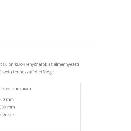
tt külön-külön lenyithatók az álmennyezeti
észeti) tér hozzáférhetősége.
cél és alumínium
1200 mm
3000 mm
 méretek