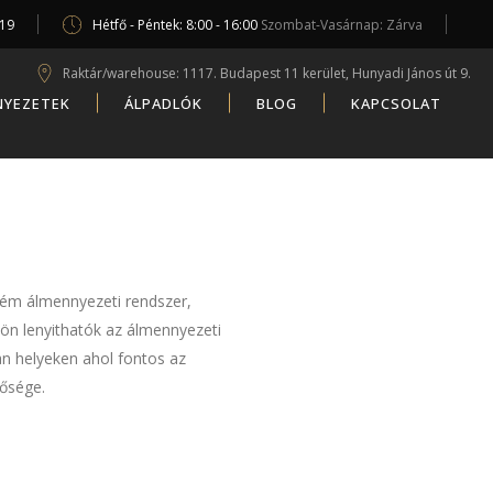
619
Hétfő - Péntek: 8:00 - 16:00
Szombat-Vasárnap: Zárva
Raktár/warehouse: 1117. Budapest 11 kerület, Hunyadi János út 9.
NYEZETEK
ÁLPADLÓK
BLOG
KAPCSOLAT
 fém álmennyezeti rendszer,
ülön lenyithatók az álmennyezeti
an helyeken ahol fontos az
tősége.