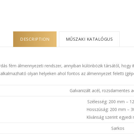
DESCRIPTION
MŰSZAKI KATALÓGUS
ordás fém álmennyezeti rendszer, annyiban különbözik társától, hogy i
l alkalmazható olyan helyeken ahol fontos az álmennyezet feletti (gép
Galvanizált acél, rozsdamentes a
Szélesség: 200 mm – 
Hosszúság: 200 mm – 
Kívánság szerint egyedi
Sarkos