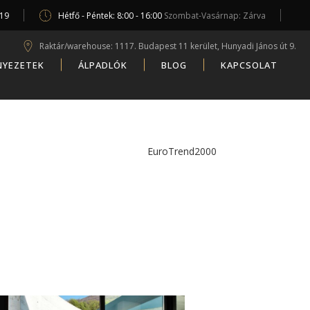
619
Hétfő - Péntek: 8:00 - 16:00
Szombat-Vasárnap: Zárva
Raktár/warehouse: 1117. Budapest 11 kerület, Hunyadi János út 9.
NYEZETEK
ÁLPADLÓK
BLOG
KAPCSOLAT
EuroTrend2000
/