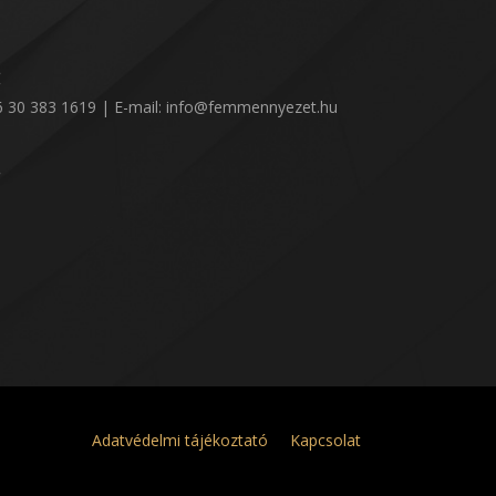
:
36 30 383 1619 | E-mail: info@femmennyezet.hu
!
Adatvédelmi tájékoztató
Kapcsolat