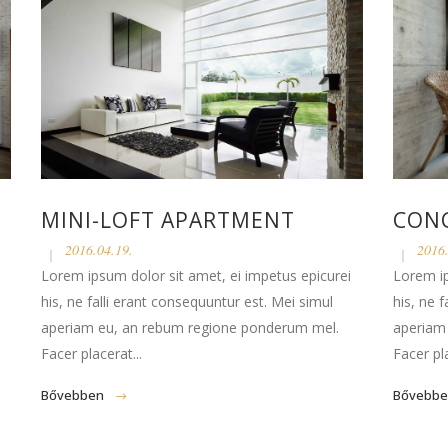
MINI-LOFT APARTMENT
CON
2016.04.19.
2016.
Lorem ipsum dolor sit amet, ei impetus epicurei
Lorem ip
his, ne falli erant consequuntur est. Mei simul
his, ne 
aperiam eu, an rebum regione ponderum mel.
aperiam
Facer placerat...
Facer pla
Bővebben
Bővebb