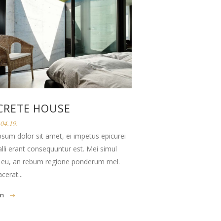
CRETE HOUSE
04.19.
sum dolor sit amet, ei impetus epicurei
falli erant consequuntur est. Mei simul
 eu, an rebum regione ponderum mel.
cerat...
en