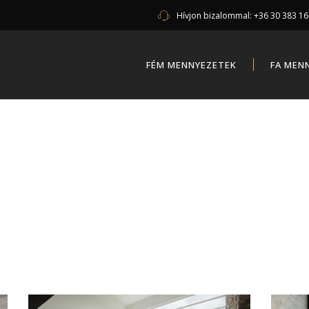
Hívjon bizalommal:
+36 30 383 1
FÉM MENNYEZETEK
FA MEN