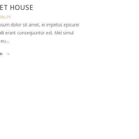
ET HOUSE
04.19.
sum dolor sit amet, ei impetus epicurei
falli erant consequuntur est. Mei simul
u....
en