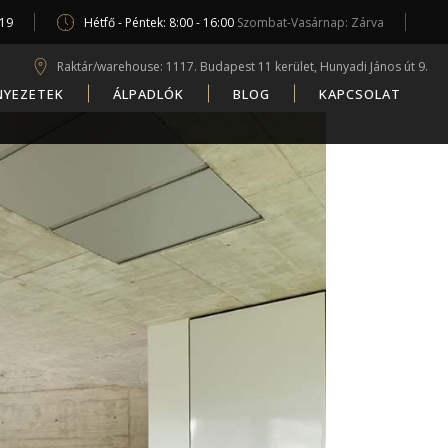
619
Hétfő - Péntek: 8:00 - 16:00
Szombat-Vasárnap: Zárva
Raktár/warehouse: 1117. Budapest 11 kerület, Hunyadi János út 9.
NYEZETEK
ÁLPADLÓK
BLOG
KAPCSOLAT