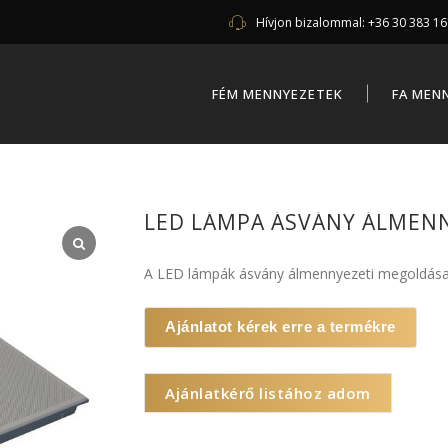
Hívjon bizalommal:
+36 30 383 1
FÉM MENNYEZETEK
FA MEN
LED LÁMPA ÁSVÁNY ÁLMEN
A LED lámpák ásvány álmennyezeti megoldása
Ajánlatot kérek erre a termékre
Ajánlatkérő listához adom