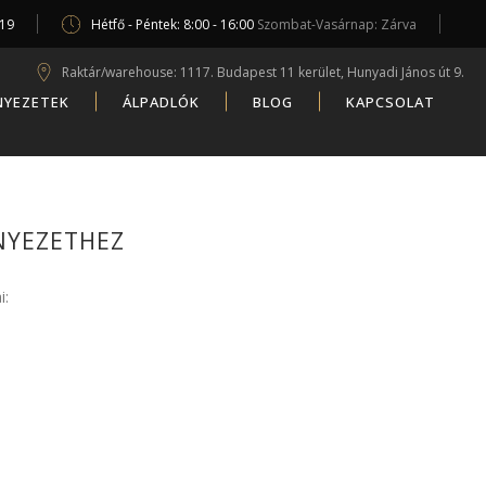
619
Hétfő - Péntek: 8:00 - 16:00
Szombat-Vasárnap: Zárva
Raktár/warehouse: 1117. Budapest 11 kerület, Hunyadi János út 9.
NYEZETEK
ÁLPADLÓK
BLOG
KAPCSOLAT
NYEZETHEZ
i: