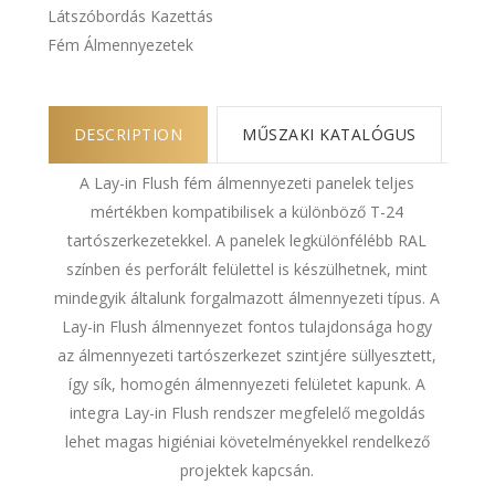
Látszóbordás Kazettás
Fém Álmennyezetek
DESCRIPTION
MŰSZAKI KATALÓGUS
A Lay-in Flush fém álmennyezeti panelek teljes
mértékben kompatibilisek a különböző T-24
tartószerkezetekkel. A panelek legkülönfélébb RAL
színben és perforált felülettel is készülhetnek, mint
mindegyik általunk forgalmazott álmennyezeti típus. A
Lay-in Flush álmennyezet fontos tulajdonsága hogy
az álmennyezeti tartószerkezet szintjére süllyesztett,
így sík, homogén álmennyezeti felületet kapunk. A
integra Lay-in Flush rendszer megfelelő megoldás
lehet magas higiéniai követelményekkel rendelkező
projektek kapcsán.