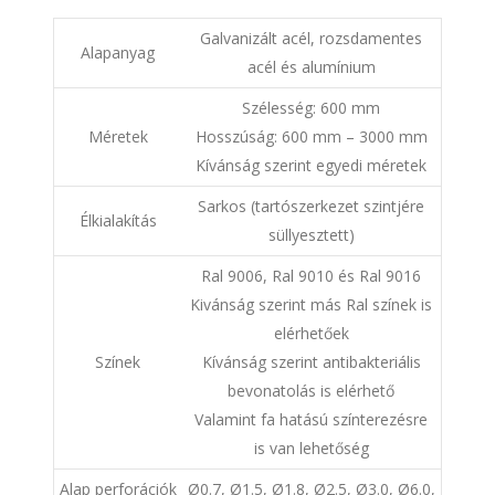
Galvanizált acél, rozsdamentes
Alapanyag
acél és alumínium
Szélesség: 600 mm
Méretek
Hosszúság: 600 mm – 3000 mm
Kívánság szerint egyedi méretek
Sarkos (tartószerkezet szintjére
Élkialakítás
süllyesztett)
Ral 9006, Ral 9010 és Ral 9016
Kivánság szerint más Ral színek is
elérhetőek
Színek
Kívánság szerint antibakteriális
bevonatolás is elérhető
Valamint fa hatású színterezésre
is van lehetőség
Alap perforációk
Ø0.7, Ø1.5, Ø1.8, Ø2.5, Ø3.0, Ø6.0,