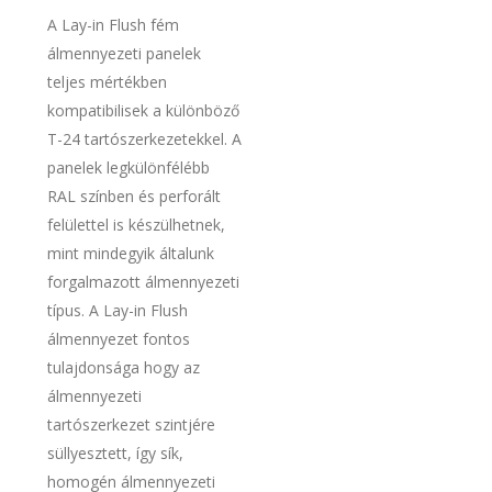
A Lay-in Flush fém
álmennyezeti panelek
teljes mértékben
kompatibilisek a különböző
T-24 tartószerkezetekkel. A
panelek legkülönfélébb
RAL színben és perforált
felülettel is készülhetnek,
mint mindegyik általunk
forgalmazott álmennyezeti
típus. A Lay-in Flush
álmennyezet fontos
tulajdonsága hogy az
álmennyezeti
tartószerkezet szintjére
süllyesztett, így sík,
homogén álmennyezeti