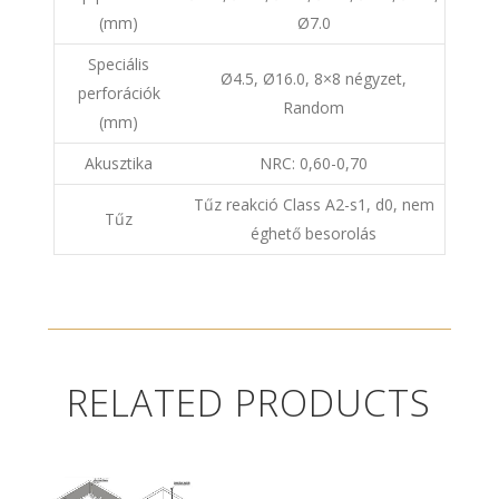
(mm)
Ø7.0
Speciális
Ø4.5, Ø16.0, 8×8 négyzet,
perforációk
Random
(mm)
Akusztika
NRC: 0,60-0,70
Tűz reakció Class A2-s1, d0, nem
Tűz
éghető besorolás
RELATED PRODUCTS