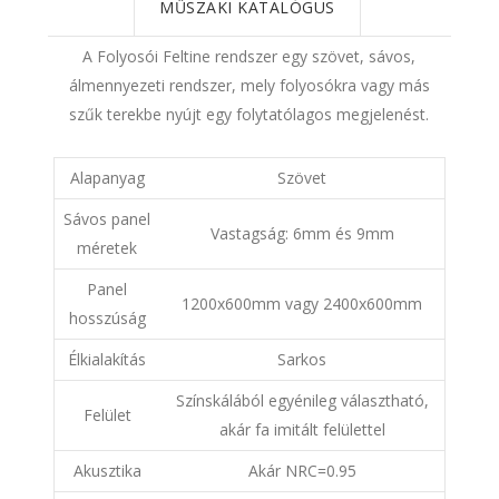
MŰSZAKI KATALÓGUS
A Folyosói Feltine rendszer egy szövet, sávos,
álmennyezeti rendszer, mely folyosókra vagy más
szűk terekbe nyújt egy folytatólagos megjelenést.
Alapanyag
Szövet
Sávos panel
Vastagság: 6mm és 9mm
méretek
Panel
1200x600mm vagy 2400x600mm
hosszúság
Élkialakítás
Sarkos
Színskálából egyénileg választható,
Felület
akár fa imitált felülettel
Akusztika
Akár NRC=0.95