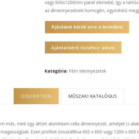
vagy 600x1200mm panel elemeké, így a tartóváz
az álmennyezetnek homogén, egyöntetű megje
Ajánlatot kérek erre a termékre
Ajánlatkérő listához adom
Kategória:
Fém Mennyezetek
DESCRIPTION
MŰSZAKI KATALÓGUS
 más, mint egy áttört alumínium cella álmennyezet, amelyet U-alakúr
s magasságúak. Ezen profilok összeállítva 600 x 600 vagy 1200 x 6