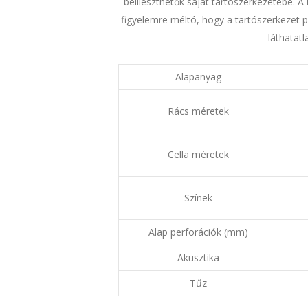
beilleszthetők saját tartószerkezetébe. A
figyelemre méltó, hogy a tartószerkezet p
láthatat
Alapanyag
Rács méretek
Cella méretek
Színek
Alap perforációk (mm)
Akusztika
Tűz