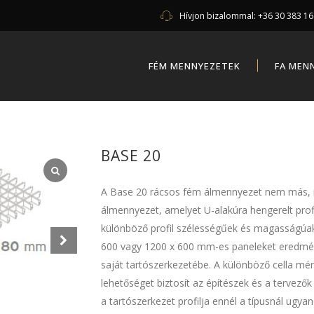
Hívjon bizalommal:
+36 30 383 1
FÉM MENNYEZETEK
FA MEN
BASE 20
A Base 20 rácsos fém álmennyezet nem más, mi
álmennyezet, amelyet U-alakúra hengerelt profi
különböző profil szélességűek és magasságúak.
600 vagy 1200 x 600 mm-es paneleket eredmén
saját tartószerkezetébe. A különböző cella mé
lehetőséget biztosít az építészek és a tervező
a tartószerkezet profilja ennél a típusnál ugya