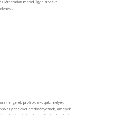
 láthatatlan marad, így biztosítva
lenést.
a hengerelt profilok alkotják, melyek
00 mm-es paneleket eredményeznek, amelyek