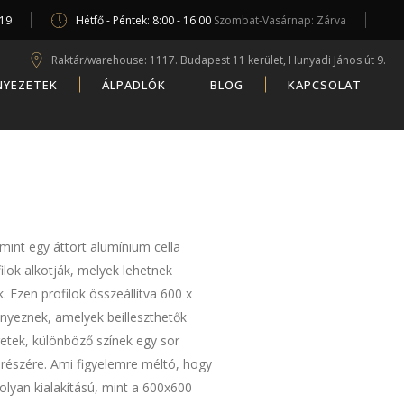
619
Hétfő - Péntek: 8:00 - 16:00
Szombat-Vasárnap: Zárva
Raktár/warehouse: 1117. Budapest 11 kerület, Hunyadi János út 9.
NYEZETEK
ÁLPADLÓK
BLOG
KAPCSOLAT
nt egy áttört alumínium cella
lok alkotják, melyek lehetnek
 Ezen profilok összeállítva 600 x
yeznek, amelyek beilleszthetők
retek, különböző színek egy sor
k részére. Ami figyelemre méltó, hogy
nolyan kialakítású, mint a 600x600