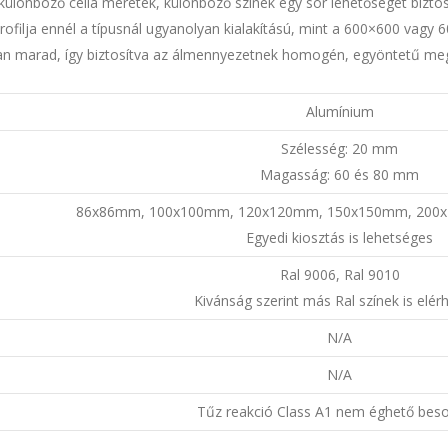
 különböző cella méretek, különböző színek egy sor lehetőséget biztos
rofilja ennél a típusnál ugyanolyan kialakítású, mint a 600×600 vag
lan marad, így biztosítva az álmennyezetnek homogén, egyöntetű meg
Alumínium
Szélesség: 20 mm
Magasság: 60 és 80 mm
86x86mm, 100x100mm, 120x120mm, 150x150mm, 200
Egyedi kiosztás is lehetséges
Ral 9006, Ral 9010
Kivánság szerint más Ral színek is elér
N/A
N/A
Tűz reakció Class A1 nem éghető beso