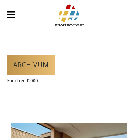
ARCHÍVUM
EuroTrend2000
/