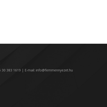
:
36 30 383 1619 | E-mail: info@femmennyezet.hu
!