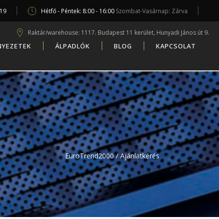
619
Hétfő - Péntek: 8:00 - 16:00
Szombat-Vasárnap: Zárva
Raktár/warehouse: 1117. Budapest 11 kerület, Hunyadi János út 9.
NYEZETEK
ÁLPADLÓK
BLOG
KAPCSOLAT
EuroTrend2000
/
Ajánlatkérés