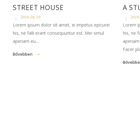
STREET HOUSE
A ST
2016.04.19.
2016.
Lorem ipsum dolor sit amet, ei impetus epicurei
Lorem ip
his, ne falli erant consequuntur est. Mei simul
his, ne 
aperiam eu....
aperiam
Facer pla
Bővebben
Bővebb