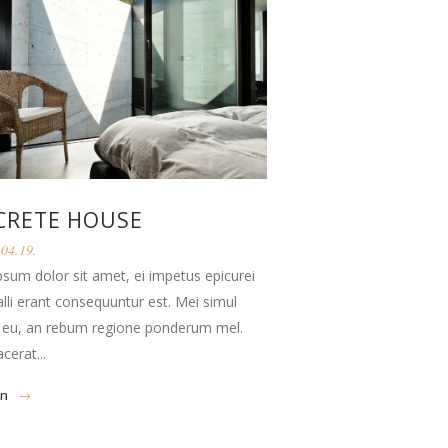
CRETE HOUSE
04.19.
sum dolor sit amet, ei impetus epicurei
falli erant consequuntur est. Mei simul
 eu, an rebum regione ponderum mel.
cerat...
en