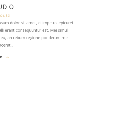
UDIO
04.19.
sum dolor sit amet, ei impetus epicurei
falli erant consequuntur est. Mei simul
 eu, an rebum regione ponderum mel.
cerat...
en