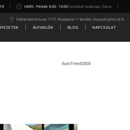
619
Hétfő - Péntek: 8:00 - 16:00
Szombat-Vasárnap: Zárva
Raktár/warehouse: 1117. Budapest 11 kerület, Hunyadi János út 9.
NYEZETEK
ÁLPADLÓK
BLOG
KAPCSOLAT
EuroTrend2000
/