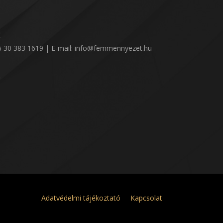
:
36 30 383 1619 | E-mail: info@femmennyezet.hu
!
Adatvédelmi tájékoztató
Kapcsolat