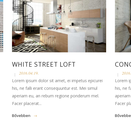
WHITE STREET LOFT
CON
2016.04.19.
2016.
Lorem ipsum dolor sit amet, ei impetus epicurei
Lorem ip
his, ne falli erant consequuntur est. Mei simul
his, ne 
aperiam eu, an rebum regione ponderum mel.
aperiam
Facer placerat...
Facer pla
Bővebben
Bővebb