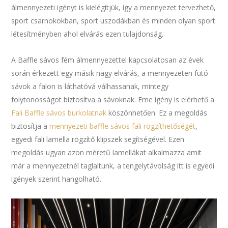
álmennyezeti igényt is kielégítjük, így a mennyezet tervezhető,
sport csarnokokban, sport uszodákban és minden olyan sport
létesítményben ahol elvárás ezen tulajdonság.
A Baffle sávos fém álmennyezettel kapcsolatosan az évek
során érkezett egy másik nagy elvárás, a mennyezeten futó
sávok a falon is láthatóvá válhassanak, mintegy
folytonosságot biztosítva a sávoknak. Eme igény is elérhető a
Fali Baffle sávos burkolatnak
köszönhetően. Ez a megoldás
biztosítja a
mennyezeti baffle sávos fali rögzíthetőségét
,
egyedi fali lamella rögzítő klipszek segítségével. Ezen
megoldás ugyan azon méretű lamellákat alkalmazza amit
már a mennyezetnél taglaltunk, a tengelytávolság itt is egyedi
igények szerint hangolható.