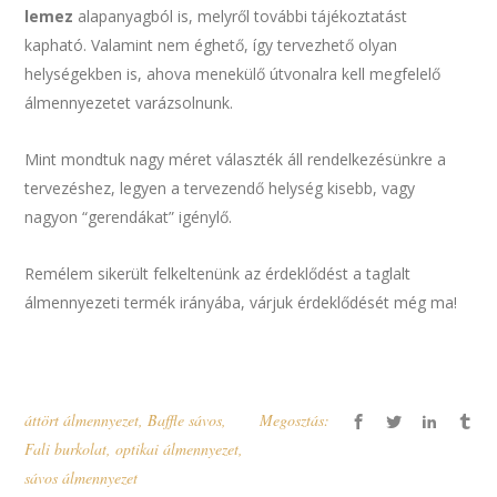
lemez
alapanyagból is, melyről további tájékoztatást
kapható. Valamint nem éghető, így tervezhető olyan
helységekben is, ahova menekülő útvonalra kell megfelelő
álmennyezetet varázsolnunk.
Mint mondtuk nagy méret választék áll rendelkezésünkre a
tervezéshez, legyen a tervezendő helység kisebb, vagy
nagyon “gerendákat” igénylő.
Remélem sikerült felkeltenünk az érdeklődést a taglalt
álmennyezeti termék irányába, várjuk érdeklődését még ma!
áttört álmennyezet
,
Baffle sávos
,
Megosztás:
Fali burkolat
,
optikai álmennyezet
,
sávos álmennyezet