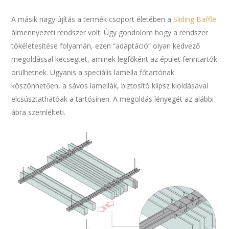
A másik nagy újítás a termék csoport életében a
Sliding Baffle
álmennyezeti rendszer volt. Úgy gondolom hogy a rendszer
tökéletesítése folyamán, ezen “adaptáció” olyan kedvező
megoldással kecsegtet, aminek legfőként az épület fenntartók
örülhetnek. Ugyanis a speciális lamella főtartónak
köszönhetően, a sávos lamellák, biztosító klipsz kioldásával
elcsúsztathatóak a tartósínen. A megoldás lényegét az alábbi
ábra szemlélteti.