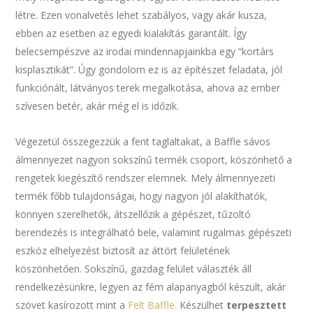
létre. Ezen vonalvetés lehet szabályos, vagy akár kusza,
ebben az esetben az egyedi kialakítás garantált. Így
belecsempészve az irodai mindennapjainkba egy “kortárs
kisplasztikát”. Úgy gondolom ez is az építészet feladata, jól
funkciónált, látványos terek megalkotása, ahova az ember
szívesen betér, akár még el is időzik.
Végezetül összegezzük a fent taglaltakat, a Baffle sávos
álmennyezet nagyon sokszínű termék csoport, köszönhető a
rengetek kiegészítő rendszer elemnek. Mely álmennyezeti
termék főbb tulajdonságai, hogy nagyon jól alakíthatók,
könnyen szerelhetők, átszellőzik a gépészet, tűzoltó
berendezés is integrálható bele, valamint rugalmas gépészeti
eszköz elhelyezést biztosít az áttört felületének
köszönhetően. Sokszínű, gazdag felület választék áll
rendelkezésünkre, legyen az fém alapanyagból készült, akár
szövet kasírozott mint a
Felt Baffle.
Készülhet
terpesztett