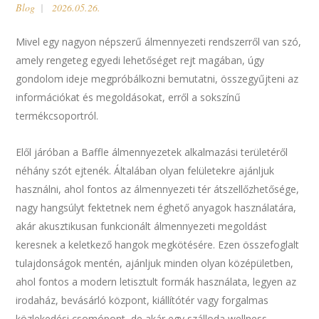
Blog
2026.05.26.
Mivel egy nagyon népszerű álmennyezeti rendszerről van szó,
amely rengeteg egyedi lehetőséget rejt magában, úgy
gondolom ideje megpróbálkozni bemutatni, összegyűjteni az
információkat és megoldásokat, erről a sokszínű
termékcsoportról.
Elől járóban a Baffle álmennyezetek alkalmazási területéről
néhány szót ejtenék. Általában olyan felületekre ajánljuk
használni, ahol fontos az álmennyezeti tér átszellőzhetősége,
nagy hangsúlyt fektetnek nem éghető anyagok használatára,
akár akusztikusan funkcionált álmennyezeti megoldást
keresnek a keletkező hangok megkötésére. Ezen összefoglalt
tulajdonságok mentén, ajánljuk minden olyan középületben,
ahol fontos a modern letisztult formák használata, legyen az
irodaház, bevásárló központ, kiállítótér vagy forgalmas
közlekedési csomópont, de akár egy szálloda wellness