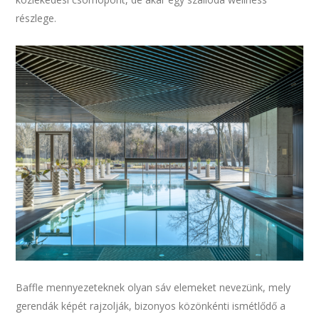
részlege.
Baffle mennyezeteknek olyan sáv elemeket nevezünk, mely
gerendák képét rajzolják, bizonyos közönkénti ismétlődő a