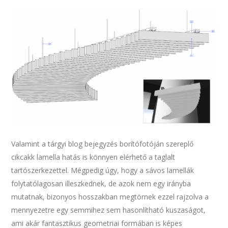
Valamint a tárgyi blog bejegyzés borítófotóján szereplő
cikcakk lamella hatás is könnyen elérhető a taglalt
tartószerkezettel. Mégpedig úgy, hogy a sávos lamellák
folytatólagosan illeszkednek, de azok nem egy irányba
mutatnak, bizonyos hosszakban megtörnek ezzel rajzolva a
mennyezetre egy semmihez sem hasonlítható kuszaságot,
ami akár fantasztikus geometriai formában is képes