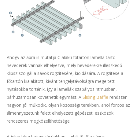
Ahogy az ábra is mutatja C alakú főtartón lamella tartó
hevederek vannak elhelyezve, mely hevederekre illeszkedő
klipsz szolgál a sávok rögzítésére, kioldására. A rögzítése a
főtartón kialakított, kívánt tengelytávolságra megejtett
nyitásokba történik, így a lamellák szabályos ritmusban,
párhuzamosan követhetik egymást. A
Sliding Baffle
rendszer
nagyon jól működik, olyan közösségi terekben, ahol fontos az
álmennyezetünk felett elhelyezett gépészeti eszközök
rendszeres megközelíthetősége.
A jelen blog bejegyzésünkben taglalt Baffle sávos