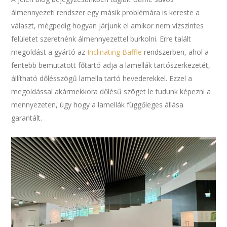
álmennyezeti rendszer egy másik problémára is kereste a
választ, mégpedig hogyan járjunk el amikor nem vízszintes
felületet szeretnénk álmennyezettel burkolni. Erre talált
megoldást a gyártó az
Inclinating Baffle
rendszerben, ahol a
fentebb bemutatott főtartó adja a lamellák tartószerkezetét,
állítható dőlésszögű lamella tartó hevederekkel. Ezzel a
megoldással akármekkora dőlésű szöget le tudunk képezni a
mennyezeten, úgy hogy a lamellák függőleges állása
garantált.