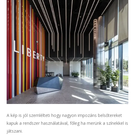
A kép is jól szemlélteti hogy nagyon impozáns belsőtereket
kapuk a rendszer használatával, főleg ha merünk a színekkel is
játszani.