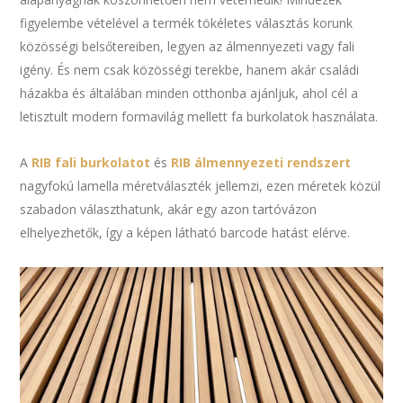
figyelembe vételével a termék tökéletes választás korunk
közösségi belsőtereiben, legyen az álmennyezeti vagy fali
igény. És nem csak közösségi terekbe, hanem akár családi
házakba és általában minden otthonba ajánljuk, ahol cél a
letisztult modern formavilág mellett fa burkolatok használata.
A
RIB fali burkolatot
és
RIB álmennyezeti rendszert
nagyfokú lamella méretválaszték jellemzi, ezen méretek közül
szabadon választhatunk, akár egy azon tartóvázon
elhelyezhetők, így a képen látható barcode hatást elérve.