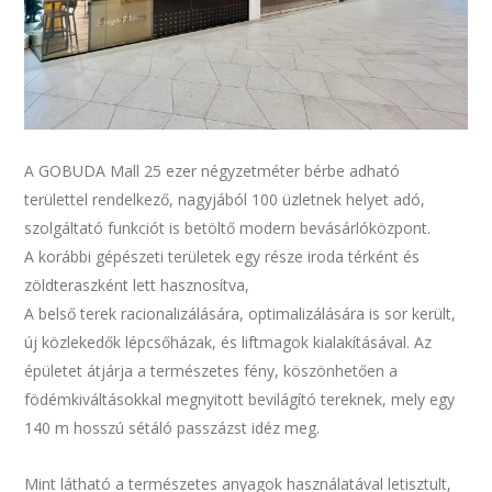
A GOBUDA Mall 25 ezer négyzetméter bérbe adható
területtel rendelkező, nagyjából 100 üzletnek helyet adó,
szolgáltató funkciót is betöltő modern bevásárlóközpont.
A korábbi gépészeti területek egy része iroda térként és
zöldteraszként lett hasznosítva,
A belső terek racionalizálására, optimalizálására is sor került,
új közlekedők lépcsőházak, és liftmagok kialakításával. Az
épületet átjárja a természetes fény, köszönhetően a
födémkiváltásokkal megnyitott bevilágító tereknek, mely egy
140 m hosszú sétáló passzázst idéz meg.
Mint látható a természetes anyagok használatával letisztult,