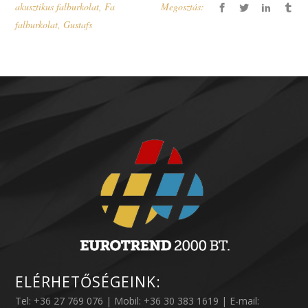
akusztikus falburkolat
,
Fa
Megosztás:
falburkolat
,
Gustafs
ELÉRHETŐSÉGEINK:
Tel: +36 27 769 076 | Mobil: +36 30 383 1619 | E-mail: