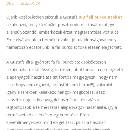
Blog
2023.06.29.
Újabb középületben sikerült a Gustafs
RIB fali burkolatokat
alkalmazni, mely középület posztmodern stílusát mintegy
ellensúlyozandó, emberközeli érzet megteremtése volt a cél.
Eme elvárásnak -a termék további jó tulajdonságával melyet
hamarosan ecsetelünk- a fali burkolat tökéletesen eleget tett.
A Gustafs által gyártott fa fali burkolatok tökéletesen
alkalmazhatók közösségi terekben, ahol fontos a nem éghető
alapanyagok használata (itt fontos megjegyezni, hogy nem
csak hogy nem éghető, de füstöt sem termel!!), valamint
igény a terekben keletkező hangok megkötése, azaz
akusztikailag aktív anyagok használata, és talán a
legfontosabb a természetes alapanyagok használata, így a
természet közeli érzés megteremtése. Ezen
követelményeknek mind eleget tesz, plusz a használt
alapanyagnak köszönhetően nem vetemedik! Mindezek