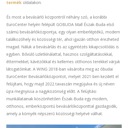
termék
oldalakon.
És most a bevásárló központról néhány szó, a korábbi
EuroCenter helyén felépült GOBUDA Mall Észak-Buda első
számú bevásárlóközpontja, egy olyan emberléptékű, modern
találkozóhely és közösségi tér, ahol igazán otthon érezheted
magad. Náluk a bevásárlás és az ügyintézés kikapcsolódás is
egyben. Bővülő üzletkínálattal, hasznos szolgáltatásokkal,
éttermekkel, kávézókkal és kellemes otthonos terekkel várjuk
látogatóinkat. A WING 2018-ban vásárolta meg az óbudai
EuroCenter Bevásárlóközpontot, melyet 2021-ben kezdett el
felújítani, hogy majd 2022 tavaszán megújulva és új néven
újra megnyissa a nagyközönség előtt. A felújítási
munkálatainak köszönhetően Észak-Buda egy modern,
otthonos, emberközpontú bevásárlóközponttal gazdagodik,
amely a környék népszerű közösségi helyévé válhat.