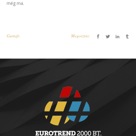
még ma.
Gustafs
Megosztás: