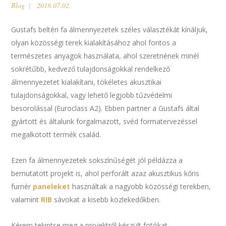
Blog
2018.07.02.
Gustafs beltéri fa álmennyezetek széles választékát kínáljuk,
olyan közösségi terek kialakításához ahol fontos a
természetes anyagok használata, ahol szeretnének minél
sokrétűbb, kedvező tulajdonságokkal rendelkező
álmennyezetet kialakítani, tökéletes akusztikai
tulajdonságokkal, vagy lehető legjobb tűzvédelmi
besorolással (Euroclass A2). Ebben partner a Gustafs által
gyártott és általunk forgalmazott, svéd formatervezéssel
megalkotott termék család.
Ezen fa álmennyezetek sokszínűségét jól példázza a
bemutatott projekt is, ahol perforált azaz akusztikus kőris
furnér
paneleket
használtak a nagyobb közösségi terekben,
valamint
RIB
sávokat a kisebb közlekedőkben.
Kérem tekintse meg a projektről készült fotókat