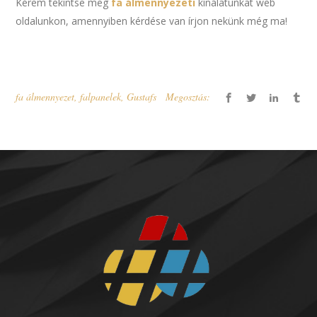
Kérem tekintse meg
fa álmennyezeti
kínálatunkat web
oldalunkon, amennyiben kérdése van írjon nekünk még ma!
fa álmennyezet
,
falpanelek
,
Gustafs
Megosztás: